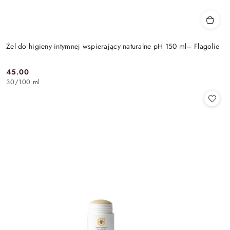
Żel do higieny intymnej wspierający naturalne pH 150 ml– Flagolie
45.00
Cena:
30
/
100 ml