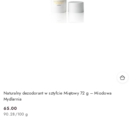
Naturalny dezodorant w sztyfcie Miętowy 72 g – Miodowa
Mydlarnia
65.00
Cena:
90.28
/
100 g