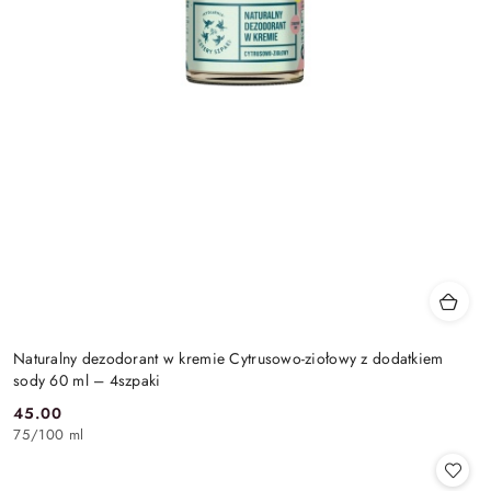
Naturalny dezodorant w kremie Cytrusowo-ziołowy z dodatkiem
sody 60 ml – 4szpaki
45.00
Cena:
75
/
100 ml