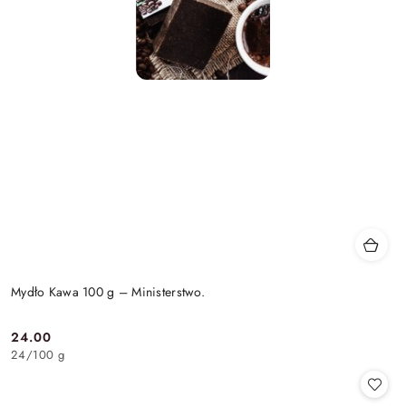
Mydło Kawa 100 g – Ministerstwo.
24.00
Cena:
24
/
100 g