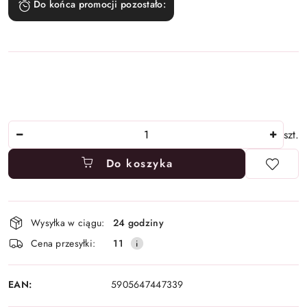
Do końca promocji pozostało:
Ilość
szt.
Do koszyka
Dostępność
Wysyłka w ciągu:
24 godziny
i
Cena przesyłki:
11
dostawa
EAN:
5905647447339