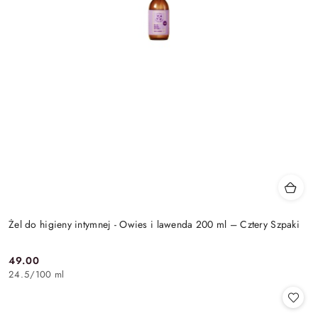
Żel do higieny intymnej - Owies i lawenda 200 ml – Cztery Szpaki
49.00
Cena:
24.5
/
100 ml