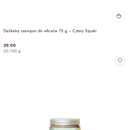
Delikatny szampon do włosów 75 g – Cztery Szpaki
39.00
Cena:
52
/
100 g