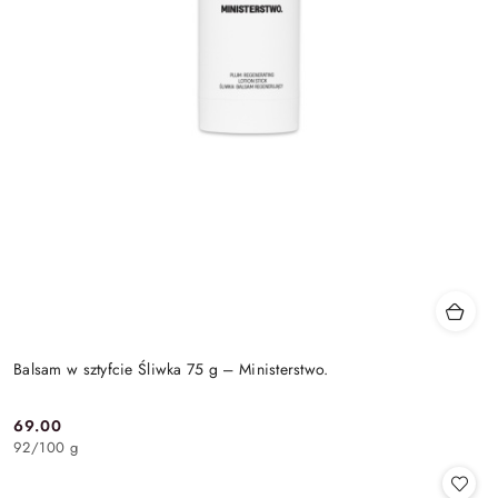
Balsam w sztyfcie Śliwka 75 g – Ministerstwo.
69.00
Cena:
92
/
100 g