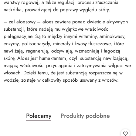
warstwy rogowej, a także regulacji procesu złuszczania
naskórka, prowadzącej do poprawy wyglądu skóry.
– żel aloesowy – aloes zawiera ponad dwieście aktywnych
substancji, które nadają mu wyjątkowe właściwości
pielęgnacyjne. Są to między innymi witaminy, aminokwasy,
enzymy, polisacharydy, minerały i kwasy tłuszczowe, które
nawilżają, regenerują, odżywiają, wzmacniają i łagodzą
skórę. Aloes jest humektantem, czyli substancją nawilżającą,
mającą właściwości przyciągania i zatrzymywania wilgoci we
włosach. Dzięki temu, że jest substancją rozpuszczalną w
wodzie, zostaje w całkowity sposób usuwany z włosów.
Produkty
Produkty
Polecamy
Produkty podobne
Pomiń karuzelę produktów
o
o
statusie:
statusie: