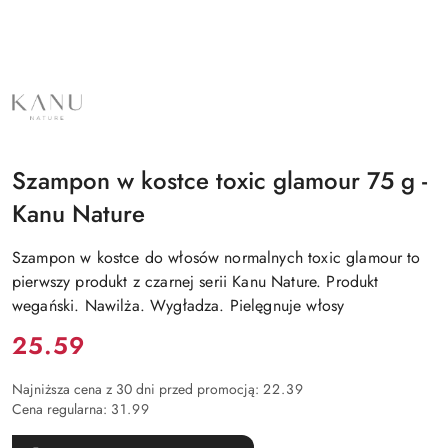
NAZWA
PRODUCENTA:
KANU
NATURE
Szampon w kostce toxic glamour 75 g -
Kanu Nature
Szampon w kostce do włosów normalnych toxic glamour to
pierwszy produkt z czarnej serii Kanu Nature. Produkt
wegański. Nawilża. Wygładza. Pielęgnuje włosy
Cena:
25.59
Najniższa cena z 30 dni przed promocją:
22.39
Cena regularna:
31.99