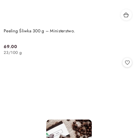
Peeling Śliwka 300 g – Ministerstwo.
69.00
Cena:
23
/
100 g