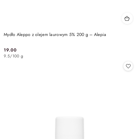
Mydło Aleppo z olejem laurowym 5% 200 g – Alepia
19.00
Cena:
9.5
/
100 g