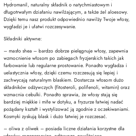
Hydromanil, naturalny składnik o natychmiastowym i
długotrwałym działaniu nawilżającym, a także żel aloesowy.
Dzięki temu nasz produkt odpowiednio nawilży Twoje włosy,
wygładzi je i ułatwi rozczesywanie.
Składniki aktywne:
– masło shea – bardzo dobrze pielęgnuje włosy, zapewnia
wzmocnienie włosom po zabiegach fryzjerskich takich jak
farbowanie lub regularne prostowanie. Ponadto wygładza i
uelastycznia włosy, dzięki czemu rozczesują się lepiej i
zachwycają naturalnym blaskiem. Dostarcza włosom dużo
składników odżywczych (fitosteroli, polifenoli, witamin) oraz
wzmacnia cebulki. Ponadto sprawia, że włosy stają się
bardziej miękkie i miłe w dotyku, a fryzurze łatwiej nadać
pożądany kształt i wystylizować ją zgodnie z oczekiwaniami.
Kosmyki zyskują blask i dużo łatwiej je rozczesać.
– oliwa z oliwek – posiada liczne działania korzystne dla
włosów: regeneracyjne, odżywcze, nawilżające,