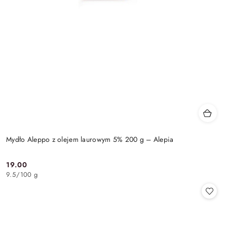
Mydło Aleppo z olejem laurowym 5% 200 g – Alepia
19.00
Cena:
9.5
/
100 g