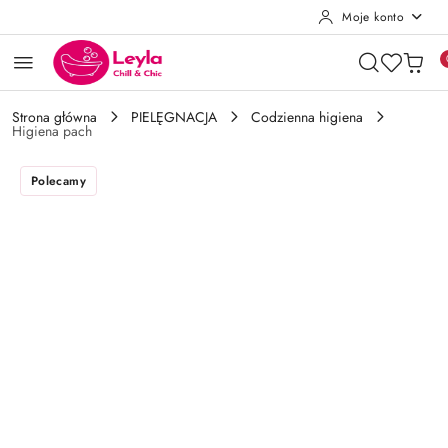
Moje konto
Przejdź do treści głównej
Przejdź do wyszukiwarki
Przejdź do moje konto
Przejdź do menu głównego
Przejdź do opisu produktu
Przejdź do stopki
Strona główna
PIELĘGNACJA
Codzienna higiena
Higiena pach
Polecamy