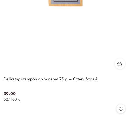
Delikatny szampon do włosów 75 g – Cztery Szpaki
39.00
Cena:
52
/
100 g