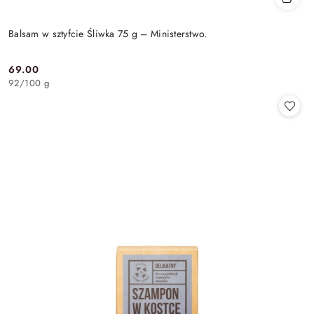
Balsam w sztyfcie Śliwka 75 g – Ministerstwo.
69.00
Cena:
92
/
100 g