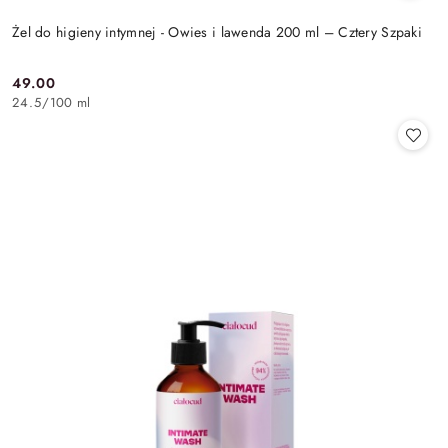
Żel do higieny intymnej - Owies i lawenda 200 ml – Cztery Szpaki
49.00
Cena:
24.5
/
100 ml