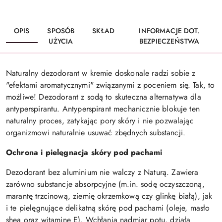
OPIS
SPOSÓB
SKŁAD
INFORMACJE DOT.
UŻYCIA
BEZPIECZEŃSTWA
Naturalny dezodorant w kremie doskonale radzi sobie z
"efektami aromatycznymi" związanymi z poceniem się. Tak, to
możliwe!
Dezodorant z sodą to skuteczna
alternatywa dla
antyperspirantu
. Antyperspirant mechanicznie blokuje ten
naturalny proces, zatykając pory skóry i nie pozwalając
organizmowi naturalnie usuwać zbędnych substancji.
Ochrona i pielęgnacja skóry pod pachami
Dezodorant bez aluminium nie walczy z Naturą. Zawiera
zarówno substancje absorpcyjne (m.in. sodę oczyszczoną,
marantę trzcinową, ziemię okrzemkową czy glinkę białą), jak
i te pielęgnujące delikatną skórę pod pachami (oleje, masło
shea oraz witaminę E). Wchłania nadmiar potu, działa