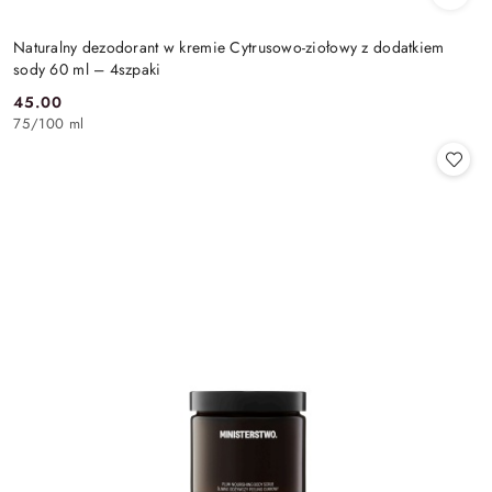
Naturalny dezodorant w kremie Cytrusowo-ziołowy z dodatkiem
sody 60 ml – 4szpaki
45.00
Cena:
75
/
100 ml