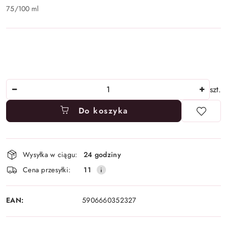
75
/
100 ml
Ilość
szt.
Do koszyka
Dostępność
Wysyłka w ciągu:
24 godziny
i
Cena przesyłki:
11
dostawa
EAN:
5906660352327