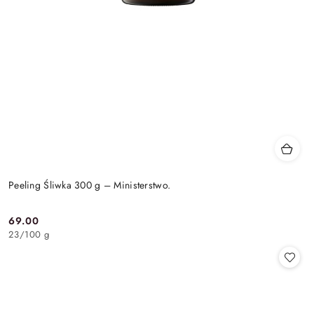
Peeling Śliwka 300 g – Ministerstwo.
69.00
Cena:
23
/
100 g