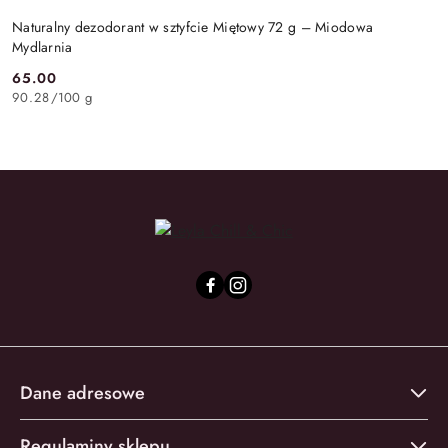
Naturalny dezodorant w sztyfcie Miętowy 72 g – Miodowa
Mydlarnia
65.00
Cena:
90.28
/
100 g
Dane adresowe
Regulaminy sklepu