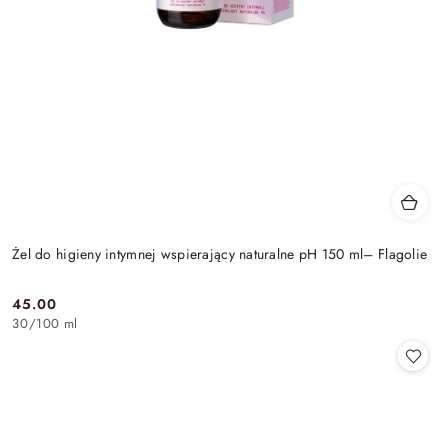
Żel do higieny intymnej wspierający naturalne pH 150 ml– Flagolie
45.00
Cena:
30
/
100 ml