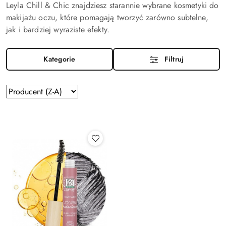
Leyla Chill & Chic znajdziesz starannie wybrane kosmetyki do
makijażu oczu, które pomagają tworzyć zarówno subtelne,
jak i bardziej wyraziste efekty.
Kategorie
Filtruj
Zastosowano
Sortuj
według
sortowanie:
Producent
(Z-
A).