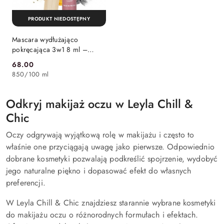
PRODUKT NIEDOSTĘPNY
Mascara wydłużająco
pokręcająca 3w1 8 ml –
SO'BIO étic
68.00
Cena:
850
/
100 ml
Odkryj makijaż oczu w Leyla Chill &
Chic
Oczy odgrywają wyjątkową rolę w makijażu i często to
właśnie one przyciągają uwagę jako pierwsze. Odpowiednio
dobrane kosmetyki pozwalają podkreślić spojrzenie, wydobyć
jego naturalne piękno i dopasować efekt do własnych
preferencji.
W Leyla Chill & Chic znajdziesz starannie wybrane kosmetyki
do makijażu oczu o różnorodnych formułach i efektach.