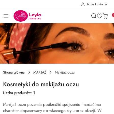
Moje konto
Przejdź do treści głównej
Przejdź do wyszukiwarki
Przejdź do moje konto
Przejdź do menu głównego
Przejdź do stopki
Strona główna
MAKIJAŻ
Makijaż oczu
Kosmetyki do makijażu oczu
Liczba produktów:
1
Makijaż oczu pozwala podkreślić spojrzenie i nadać mu
charakter dopasowany do własnego stylu oraz okazji. W