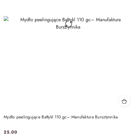
Mydło peelingujące Bałtykl 110 gc– Manufaktura Bursztynnika
25.00
Cena: