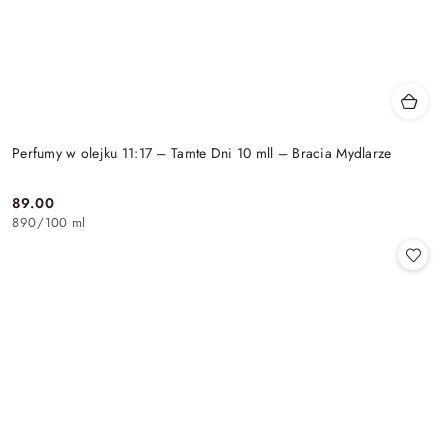
Perfumy w olejku 11:17 – Tamte Dni 10 mll – Bracia Mydlarze
89.00
Cena:
890
/
100 ml