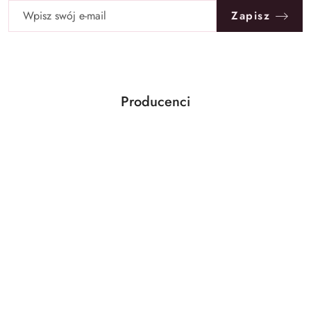
Zapisz
Producenci
Pomiń karuzelę producentów
Ben&Anna