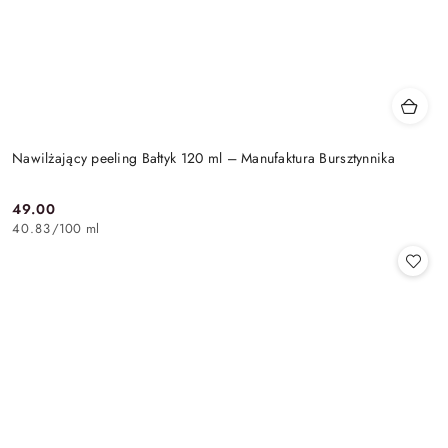
Nawilżający peeling Bałtyk 120 ml – Manufaktura Bursztynnika
49.00
Cena:
40.83
/
100 ml