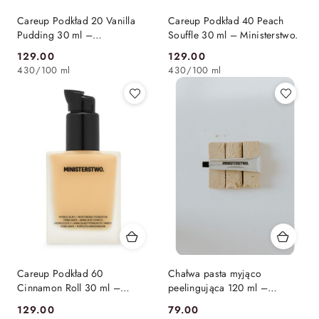
Careup Podkład 20 Vanilla
Careup Podkład 40 Peach
Pudding 30 ml –
Souffle 30 ml – Ministerstwo.
Ministerstwo.
129.00
129.00
Cena:
Cena:
430
/
100 ml
430
/
100 ml
Careup Podkład 60
Chałwa pasta myjąco
Cinnamon Roll 30 ml –
peelingująca 120 ml –
Ministerstwo.
Ministerstwo.
129.00
79.00
Cena:
Cena: