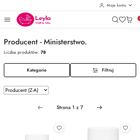
Moje konto
Przejdź do treści głównej
Przejdź do wyszukiwarki
Przejdź do moje konto
Przejdź do menu głównego
Przejdź do stopki
Producent - Ministerstwo.
Liczba produktów:
78
Kategorie
Filtruj
Zastosowano
Sortuj
według
sortowanie:
Producent
(Z-
A).