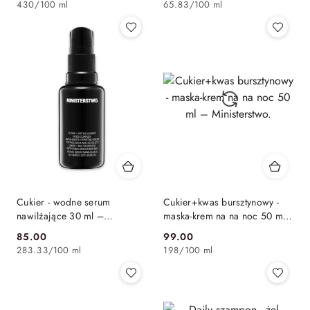
430
/
100 ml
65.83
/
100 ml
Cukier - wodne serum
Cukier+kwas bursztynowy -
nawilżające 30 ml –
maska-krem na na noc 50 ml
Ministerstwo.
– Ministerstwo.
85.00
99.00
Cena:
Cena:
283.33
/
100 ml
198
/
100 ml