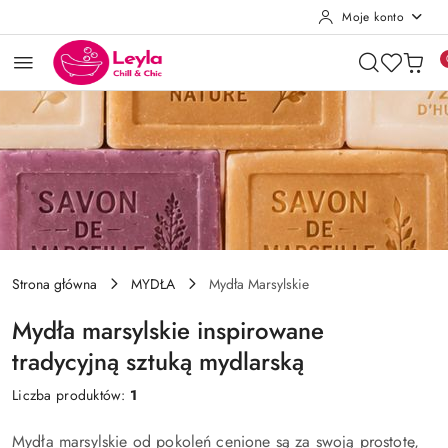
Moje konto
Przejdź do treści głównej
Przejdź do wyszukiwarki
Przejdź do moje konto
Przejdź do menu głównego
Przejdź do stopki
Strona główna
MYDŁA
Mydła Marsylskie
Mydła marsylskie inspirowane
tradycyjną sztuką mydlarską
Liczba produktów:
1
Mydła marsylskie od pokoleń cenione są za swoją prostotę,