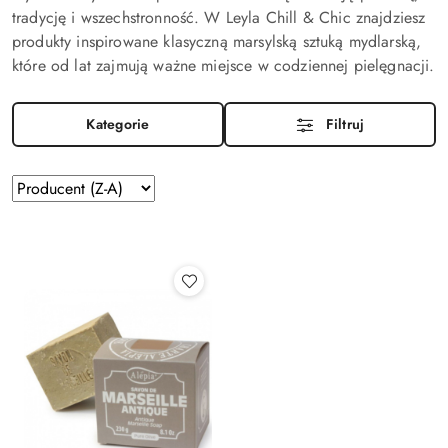
tradycję i wszechstronność. W Leyla Chill & Chic znajdziesz
produkty inspirowane klasyczną marsylską sztuką mydlarską,
które od lat zajmują ważne miejsce w codziennej pielęgnacji.
Kategorie
Filtruj
Zastosowano
Sortuj
według
sortowanie:
Producent
(Z-
A).