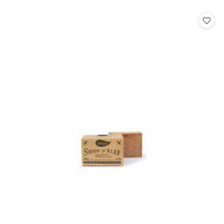
o
o
statusie:
statusie: