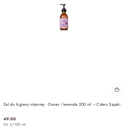
Żel do higieny intymnej - Owies i lawenda 200 ml – Cztery Szpaki
49.00
Cena:
24.5
/
100 ml