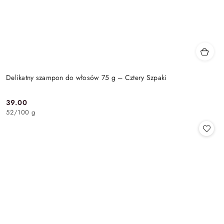
Delikatny szampon do włosów 75 g – Cztery Szpaki
39.00
Cena:
52
/
100 g