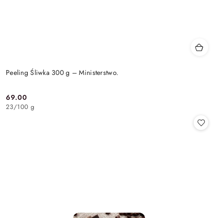
Peeling Śliwka 300 g – Ministerstwo.
69.00
Cena:
23
/
100 g