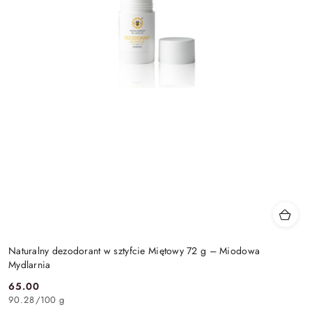
Naturalny dezodorant w sztyfcie Miętowy 72 g – Miodowa
Mydlarnia
65.00
Cena:
90.28
/
100 g