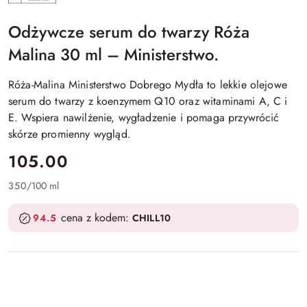
DOBREGO
MYDŁA
Odżywcze serum do twarzy Róża
Malina 30 ml – Ministerstwo.
Róża-Malina Ministerstwo Dobrego Mydła to lekkie olejowe
serum do twarzy z koenzymem Q10 oraz witaminami A, C i
E. Wspiera nawilżenie, wygładzenie i pomaga przywrócić
skórze promienny wygląd.
cena:
105.00
350
/
100 ml
cena z kodem:
94.5
CHILL10