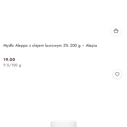
Mydło Aleppo z olejem laurowym 5% 200 g – Alepia
19.00
Cena:
9.5
/
100 g