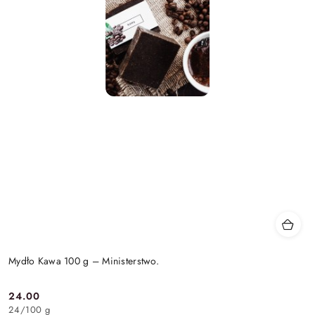
Mydło Kawa 100 g – Ministerstwo.
24.00
Cena:
24
/
100 g