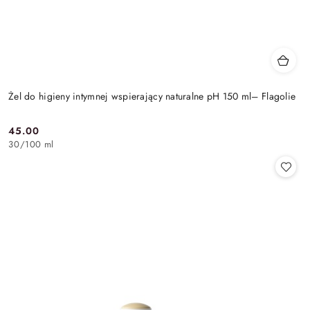
Żel do higieny intymnej wspierający naturalne pH 150 ml– Flagolie
45.00
Cena:
30
/
100 ml