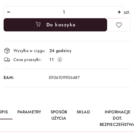
Ilość
szt.
Do koszyka
Dostępność
Wysyłka w ciągu:
24 godziny
i
Cena przesyłki:
11
dostawa
EAN:
5906109906487
OPIS
PARAMETRY
SPOSÓB
SKŁAD
INFORMACJE
UŻYCIA
DOT.
BEZPIECZEŃSTW