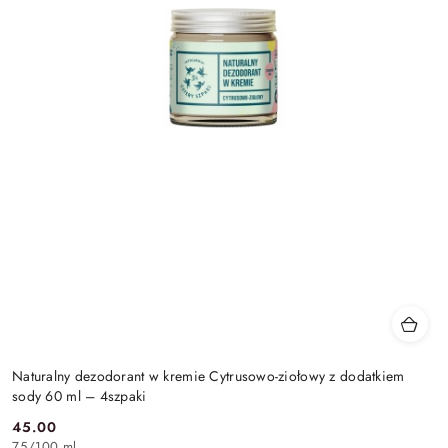
Naturalny dezodorant w kremie Cytrusowo-ziołowy z dodatkiem
sody 60 ml – 4szpaki
45.00
Cena:
75
/
100 ml