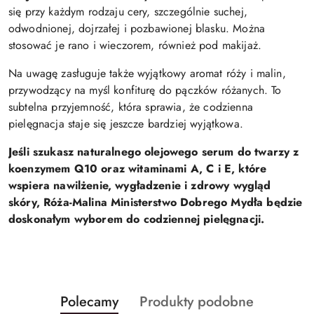
się przy każdym rodzaju cery, szczególnie suchej,
odwodnionej, dojrzałej i pozbawionej blasku. Można
stosować je rano i wieczorem, również pod makijaż.
Na uwagę zasługuje także wyjątkowy aromat róży i malin,
przywodzący na myśl konfiturę do pączków różanych. To
subtelna przyjemność, która sprawia, że codzienna
pielęgnacja staje się jeszcze bardziej wyjątkowa.
Jeśli szukasz naturalnego olejowego serum do twarzy z
koenzymem Q10 oraz witaminami A, C i E, które
wspiera nawilżenie, wygładzenie i zdrowy wygląd
skóry, Róża-Malina Ministerstwo Dobrego Mydła będzie
doskonałym wyborem do codziennej pielęgnacji.
Produkty
Produkty
Polecamy
Produkty podobne
Pomiń karuzelę produktów