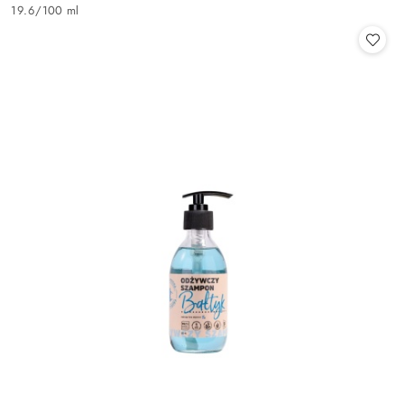
Cena:
19.6
/
100 ml