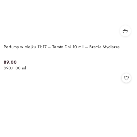
Perfumy w olejku 11:17 – Tamte Dni 10 mll – Bracia Mydlarze
89.00
Cena:
890
/
100 ml