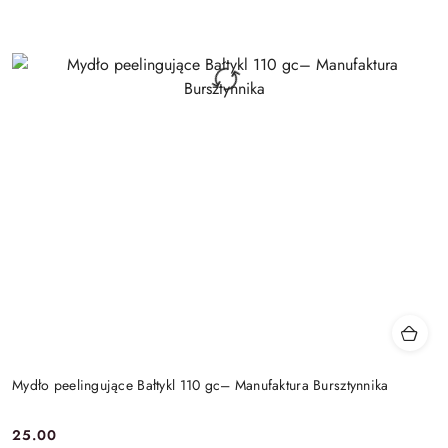
Mydło peelingujące Bałtykl 110 gc– Manufaktura Bursztynnika
25.00
Cena: