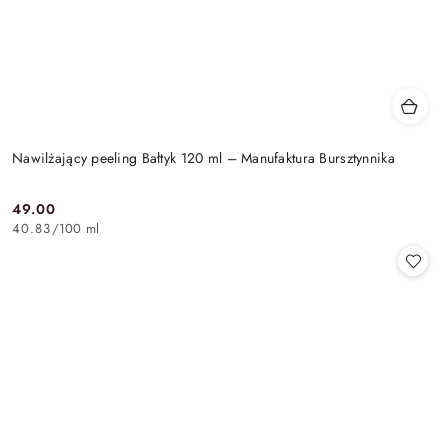
Nawilżający peeling Bałtyk 120 ml – Manufaktura Bursztynnika
49.00
Cena:
40.83
/
100 ml