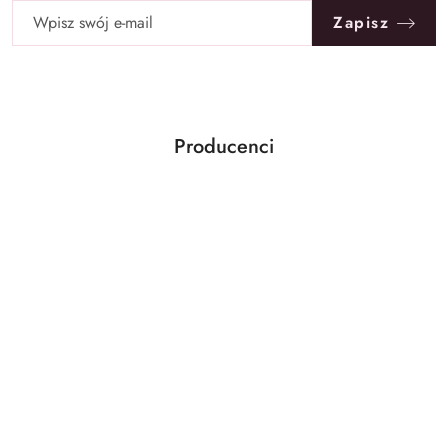
Zapisz
Producenci
Pomiń karuzelę producentów
Ben&Anna