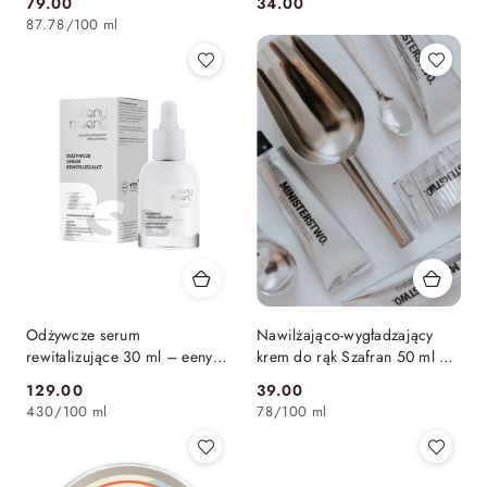
79.00
34.00
Cena:
Cena:
87.78
/
100 ml
Odżywcze serum
Nawilżająco-wygładzający
rewitalizujące 30 ml – eeny
krem do rąk Szafran 50 ml –
meeny
Ministerstwo.
129.00
39.00
Cena:
Cena:
430
/
100 ml
78
/
100 ml