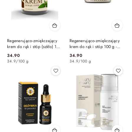
Regenerująco-zmiękczający
Regenerująco-zmiękczający
krem do rąk i stóp (szkło) 100
krem do rąk i stóp 100 g -
g - Bosphaera
Bosphaera
34.90
34.90
Cena:
Cena:
34.9
/
100 g
34.9
/
100 g