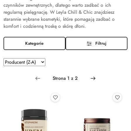
czynników zewnętrznych, dlatego warto zadbać o ich
regularną pielęgnację. W Leyla Chill & Chic znajdziesz
starannie wybrane kosmetyki, które pomagają zadbać o
komfort i codzienną troskę o skórę dłoni.
Kategorie
Filtruj
Zastosowano
Sortuj
według
sortowanie:
Producent
(Z-
A).