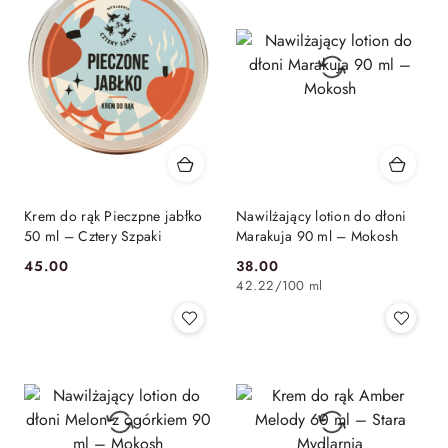
Krem do rąk Pieczpne jabłko
Nawilżający lotion do dłoni
50 ml – Cztery Szpaki
Marakuja 90 ml – Mokosh
45.00
38.00
Cena:
Cena:
42.22
/
100 ml