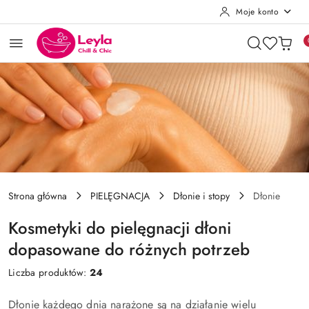
Moje konto
Przejdź do treści głównej
Przejdź do wyszukiwarki
Przejdź do moje konto
Przejdź do menu głównego
Przejdź do stopki
Strona główna
PIELĘGNACJA
Dłonie i stopy
Dłonie
Kosmetyki do pielęgnacji dłoni
dopasowane do różnych potrzeb
Liczba produktów:
24
Dłonie każdego dnia narażone są na działanie wielu