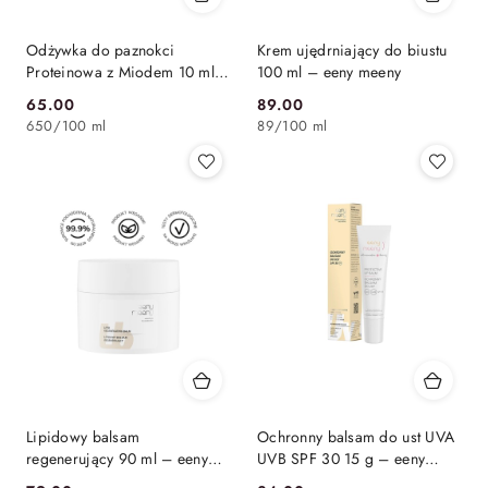
Odżywka do paznokci
Krem ujędrniający do biustu
Proteinowa z Miodem 10 ml –
100 ml – eeny meeny
Miodowa Mydlarnia
65.00
89.00
Cena:
Cena:
650
/
100 ml
89
/
100 ml
Lipidowy balsam
Ochronny balsam do ust UVA
regenerujący 90 ml – eeny
UVB SPF 30 15 g – eeny
meeny
meeny