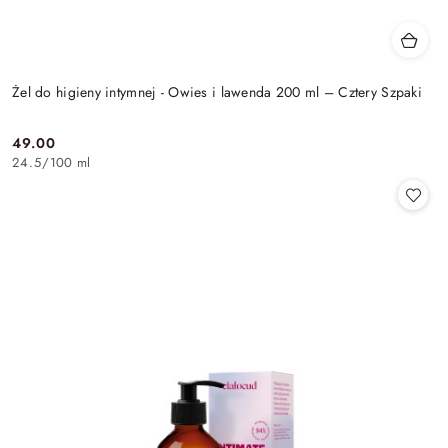
Żel do higieny intymnej - Owies i lawenda 200 ml – Cztery Szpaki
49.00
Cena:
24.5
/
100 ml