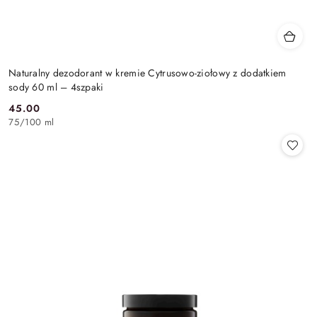
Naturalny dezodorant w kremie Cytrusowo-ziołowy z dodatkiem
sody 60 ml – 4szpaki
45.00
Cena:
75
/
100 ml