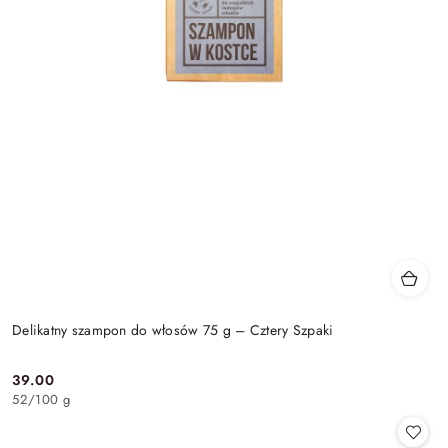
Delikatny szampon do włosów 75 g – Cztery Szpaki
39.00
Cena:
52
/
100 g