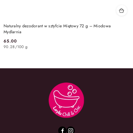
Naturalny dezodorant w sztyfcie Miętowy 72 g – Miodowa
Mydlarnia
65.00
Cena:
90.28
/
100 g