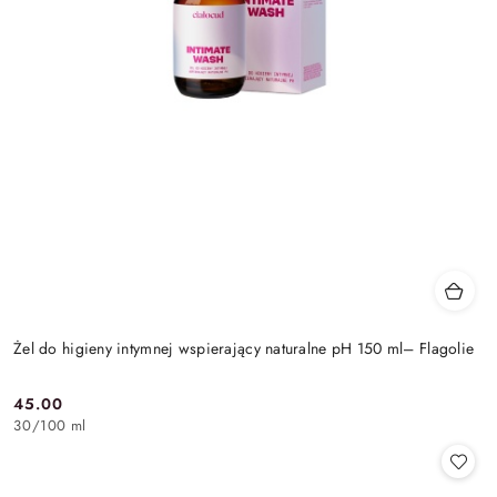
Żel do higieny intymnej wspierający naturalne pH 150 ml– Flagolie
45.00
Cena:
30
/
100 ml