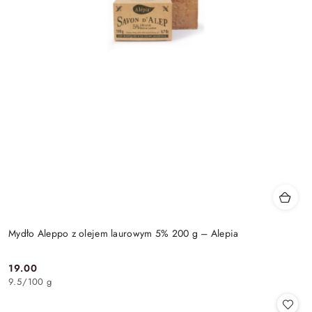
Mydło Aleppo z olejem laurowym 5% 200 g – Alepia
19.00
Cena:
9.5
/
100 g