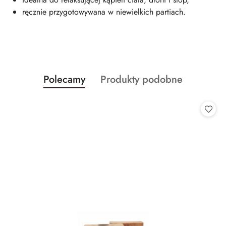
ręcznie przygotowywana w niewielkich partiach.
Produkty
Produkty
Polecamy
Produkty podobne
Pomiń karuzelę produktów
o
o
statusie:
statusie: