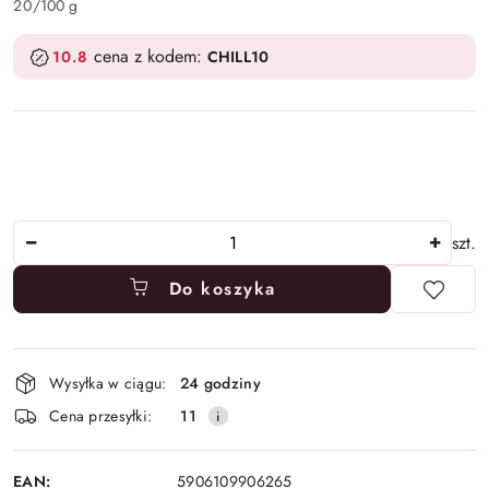
20
/
100 g
cena z kodem:
10.8
CHILL10
Ilość
szt.
Do koszyka
Dostępność
Wysyłka w ciągu:
24 godziny
i
Cena przesyłki:
11
dostawa
EAN:
5906109906265