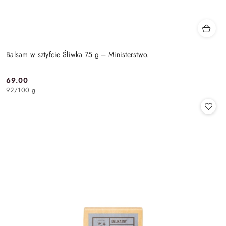
Balsam w sztyfcie Śliwka 75 g – Ministerstwo.
69.00
Cena:
92
/
100 g