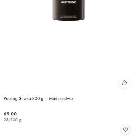
Peeling Śliwka 300 g – Ministerstwo.
69.00
Cena:
23
/
100 g