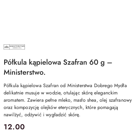
MINISTERSTWO
DOBREGO
MYDŁA
Półkula kąpielowa Szafran 60 g –
Ministerstwo.
Półkula kąpielowa Szafran od Ministerstwa Dobrego Mydła
delikatnie musuje w wodzie, otulając skórę eleganckim
aromatem. Zawiera pełne mleko, masło shea, olej szafranowy
oraz kompozycję olejków eterycznych, które pomagają
nawilżyć, odżywić i wygładzić skórę.
cena:
12.00