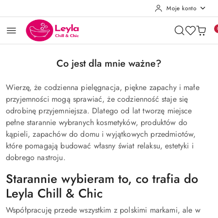
Moje konto
Przejdź do treści głównej
Przejdź do wyszukiwarki
Przejdź do moje konto
Przejdź do menu głównego
Przejdź do stopki
Co jest dla mnie ważne?
Wierzę, że codzienna pielęgnacja, piękne zapachy i małe
przyjemności mogą sprawiać, że codzienność staje się
odrobinę przyjemniejsza. Dlatego od lat tworzę miejsce
pełne starannie wybranych kosmetyków, produktów do
kąpieli, zapachów do domu i wyjątkowych przedmiotów,
które pomagają budować własny świat relaksu, estetyki i
dobrego nastroju.
Starannie wybieram to, co trafia do
Leyla Chill & Chic
Współpracuję przede wszystkim z polskimi markami, ale w