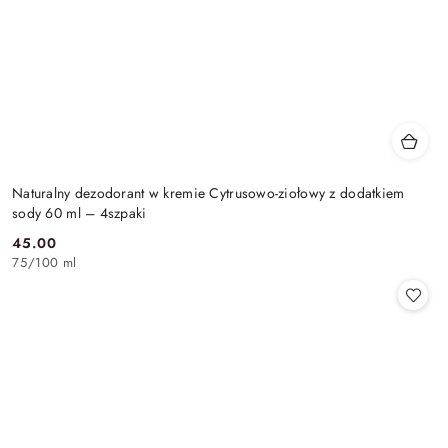
Naturalny dezodorant w kremie Cytrusowo-ziołowy z dodatkiem
sody 60 ml – 4szpaki
45.00
Cena:
75
/
100 ml