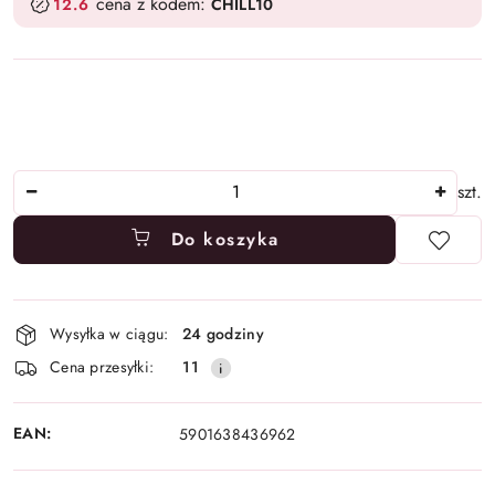
cena z kodem:
12.6
CHILL10
Ilość
szt.
Do koszyka
Dostępność
Wysyłka w ciągu:
24 godziny
i
Cena przesyłki:
11
dostawa
EAN:
5901638436962