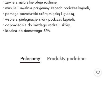
• zawiera naturalne oleje roślinne,
• musuje i uwalnia przyjemny zapach podczas kąpieli,
• pomaga pozostawić skórę miękką i gładką,
• wspiera pielęgnację skóry podczas kąpieli,
• odpowiednia do każdego rodzaju skóry,
• idealna do domowego SPA.
Produkty
Produkty
Polecamy
Produkty podobne
Pomiń karuzelę produktów
o
o
statusie:
statusie: