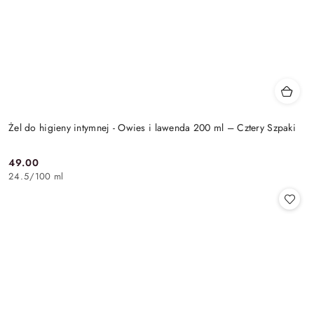
Żel do higieny intymnej - Owies i lawenda 200 ml – Cztery Szpaki
49.00
Cena:
24.5
/
100 ml