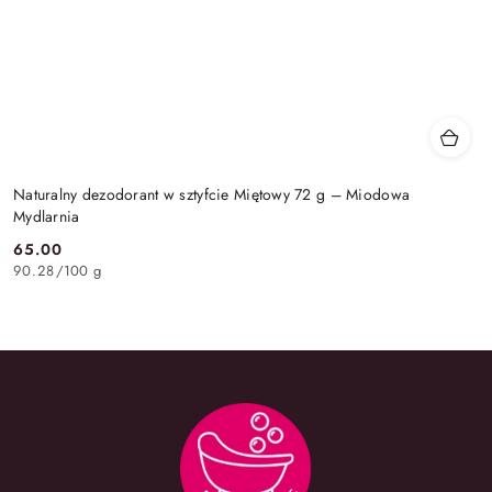
Naturalny dezodorant w sztyfcie Miętowy 72 g – Miodowa
Mydlarnia
65.00
Cena:
90.28
/
100 g