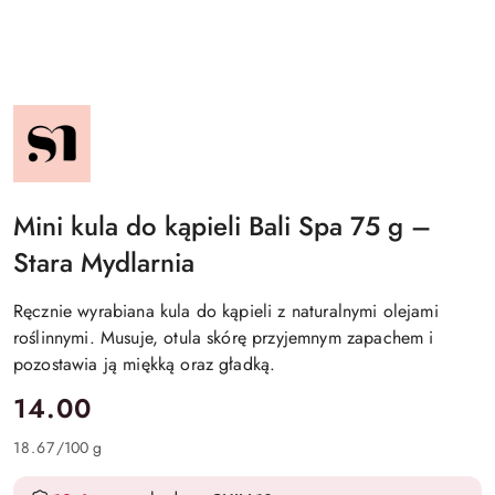
NAZWA
PRODUCENTA:
STARA
MYDLARNIA
Mini kula do kąpieli Bali Spa 75 g –
Stara Mydlarnia
Ręcznie wyrabiana kula do kąpieli z naturalnymi olejami
roślinnymi. Musuje, otula skórę przyjemnym zapachem i
pozostawia ją miękką oraz gładką.
cena:
14.00
18.67
/
100 g