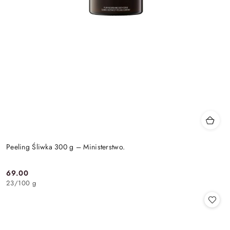
Peeling Śliwka 300 g – Ministerstwo.
69.00
Cena:
23
/
100 g