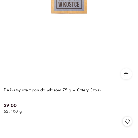
Delikatny szampon do włosów 75 g – Cztery Szpaki
39.00
Cena:
52
/
100 g