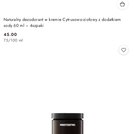
Naturalny dezodorant w kremie Cytrusowo-ziołowy z dodatkiem
sody 60 ml – 4szpaki
45.00
Cena:
75
/
100 ml