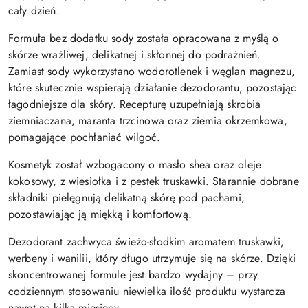
cały dzień.
Formuła bez dodatku sody została opracowana z myślą o
skórze wrażliwej, delikatnej i skłonnej do podrażnień.
Zamiast sody wykorzystano wodorotlenek i węglan magnezu,
które skutecznie wspierają działanie dezodorantu, pozostając
łagodniejsze dla skóry. Recepturę uzupełniają skrobia
ziemniaczana, maranta trzcinowa oraz ziemia okrzemkowa,
pomagające pochłaniać wilgoć.
Kosmetyk został wzbogacony o masło shea oraz oleje:
kokosowy, z wiesiołka i z pestek truskawki. Starannie dobrane
składniki pielęgnują delikatną skórę pod pachami,
pozostawiając ją miękką i komfortową.
Dezodorant zachwyca świeżo-słodkim aromatem truskawki,
werbeny i wanilii, który długo utrzymuje się na skórze. Dzięki
skoncentrowanej formule jest bardzo wydajny – przy
codziennym stosowaniu niewielka ilość produktu wystarcza
nawet na kilka miesięcy.