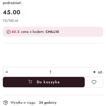
podrażnień.
cena:
45.00
75
/
100 ml
cena z kodem:
40.5
CHILL10
Ilość
szt.
Do koszyka
Dostępność
Wysyłka w ciągu:
24 godziny
i