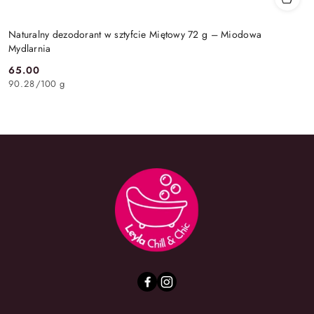
Naturalny dezodorant w sztyfcie Miętowy 72 g – Miodowa
Mydlarnia
65.00
Cena:
90.28
/
100 g