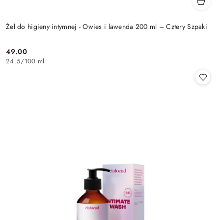
Żel do higieny intymnej - Owies i lawenda 200 ml – Cztery Szpaki
49.00
Cena:
24.5
/
100 ml