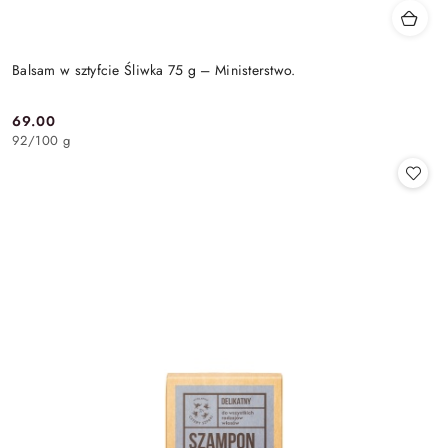
Balsam w sztyfcie Śliwka 75 g – Ministerstwo.
69.00
Cena:
92
/
100 g