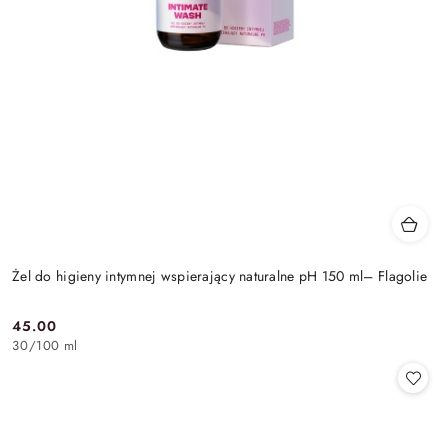
Żel do higieny intymnej wspierający naturalne pH 150 ml– Flagolie
45.00
Cena:
30
/
100 ml