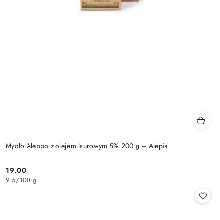
Mydło Aleppo z olejem laurowym 5% 200 g – Alepia
19.00
Cena:
9.5
/
100 g