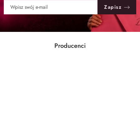
Zapisz
Producenci
Pomiń karuzelę producentów
Ben&Anna