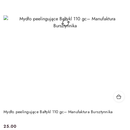
Mydło peelingujące Bałtykl 110 gc– Manufaktura Bursztynnika
25.00
Cena: