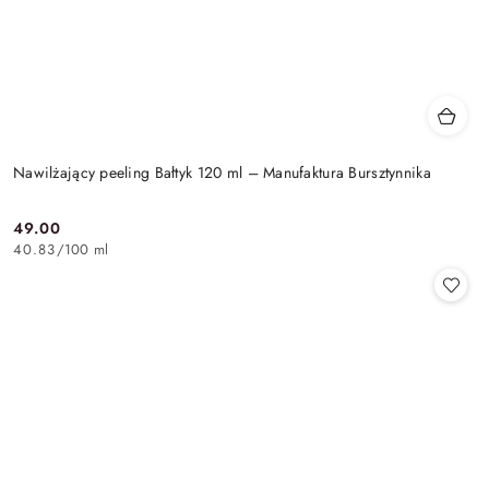
Nawilżający peeling Bałtyk 120 ml – Manufaktura Bursztynnika
49.00
Cena:
40.83
/
100 ml