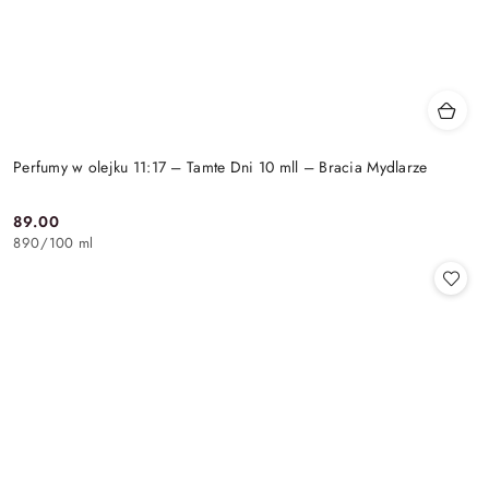
Perfumy w olejku 11:17 – Tamte Dni 10 mll – Bracia Mydlarze
89.00
Cena:
890
/
100 ml