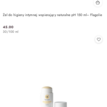
Żel do higieny intymnej wspierający naturalne pH 150 ml– Flagolie
45.00
Cena:
30
/
100 ml