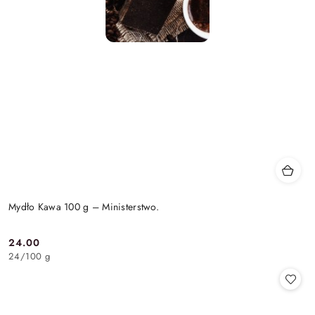
Mydło Kawa 100 g – Ministerstwo.
24.00
Cena:
24
/
100 g