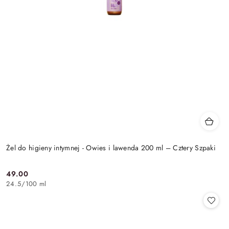
Żel do higieny intymnej - Owies i lawenda 200 ml – Cztery Szpaki
49.00
Cena:
24.5
/
100 ml