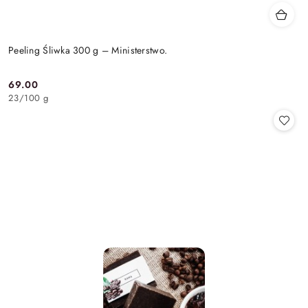
Peeling Śliwka 300 g – Ministerstwo.
69.00
Cena:
23
/
100 g