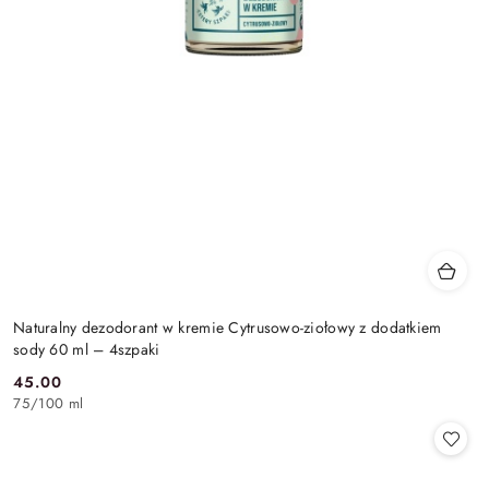
Naturalny dezodorant w kremie Cytrusowo-ziołowy z dodatkiem
sody 60 ml – 4szpaki
45.00
Cena:
75
/
100 ml