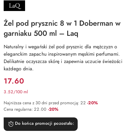
NAZWA
PRODUCENTA:
LAQ
Żel pod prysznic 8 w 1 Doberman w
garniaku 500 ml – Laq
Naturalny i wegański żel pod prysznic dla mężczyzn o
eleganckim zapachu inspirowanym męskimi perfumami.
Delikatnie oczyszcza skórę i zapewnia uczucie świeżości
każdego dnia.
Cena:
17.60
3.52
/
100 ml
Rabat:
Najniższa cena z 30 dni przed promocją:
22
-20%
Rabat:
Cena regularna:
22.00
-20%
Do końca promocji pozostało: