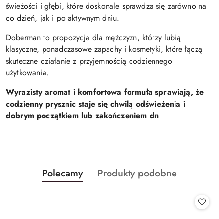
świeżości i głębi, które doskonale sprawdza się zarówno na
co dzień, jak i po aktywnym dniu.
Doberman to propozycja dla mężczyzn, którzy lubią
klasyczne, ponadczasowe zapachy i kosmetyki, które łączą
skuteczne działanie z przyjemnością codziennego
użytkowania.
Wyrazisty aromat i komfortowa formuła sprawiają, że
codzienny prysznic staje się chwilą odświeżenia i
dobrym początkiem lub zakończeniem dn
Produkty
Produkty
Polecamy
Produkty podobne
Pomiń karuzelę produktów
o
o
statusie:
statusie: