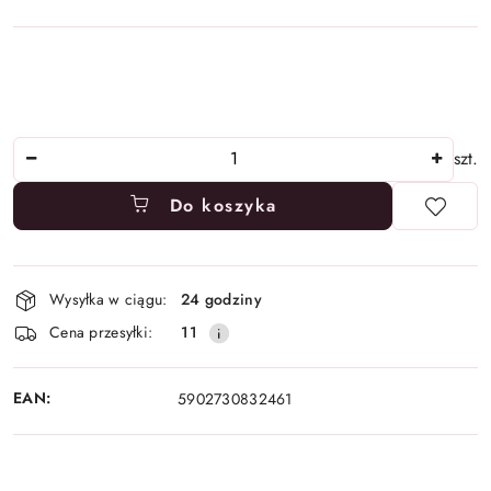
Ilość
szt.
Do koszyka
Dostępność
Wysyłka w ciągu:
24 godziny
i
Cena przesyłki:
11
dostawa
EAN:
5902730832461