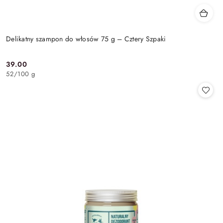
Delikatny szampon do włosów 75 g – Cztery Szpaki
39.00
Cena:
52
/
100 g