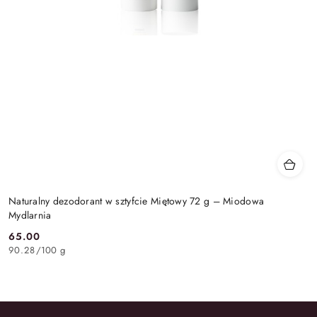
Naturalny dezodorant w sztyfcie Miętowy 72 g – Miodowa
Mydlarnia
65.00
Cena:
90.28
/
100 g