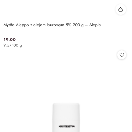
Mydło Aleppo z olejem laurowym 5% 200 g – Alepia
19.00
Cena:
9.5
/
100 g