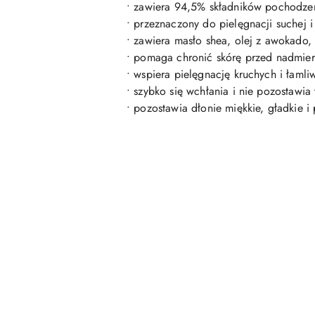
• zawiera 94,5% składników pochodzen
• przeznaczony do pielęgnacji suchej i 
• zawiera masło shea, olej z awokado,
• pomaga chronić skórę przed nadmiern
• wspiera pielęgnację kruchych i łamli
• szybko się wchłania i nie pozostawia 
• pozostawia dłonie miękkie, gładkie i
Pomiń karuzelę produktów