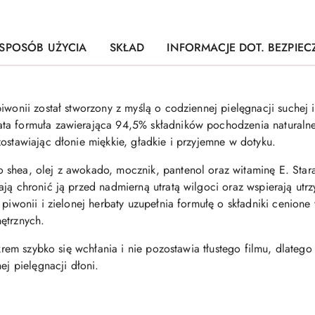
SPOSÓB UŻYCIA
SKŁAD
INFORMACJE DOT. BEZPIE
iwonii został stworzony z myślą o codziennej pielęgnacji suchej i
ata formuła zawierająca 94,5% składników pochodzenia natura
ostawiając dłonie miękkie, gładkie i przyjemne w dotyku.
shea, olej z awokado, mocznik, pantenol oraz witaminę E. Stara
ją chronić ją przed nadmierną utratą wilgoci oraz wspierają utrzy
 piwonii i zielonej herbaty uzupełnia formułę o składniki cenione
ętrznych.
i krem szybko się wchłania i nie pozostawia tłustego filmu, dlate
ej pielęgnacji dłoni.