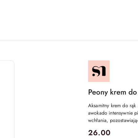
NAZWA
PRODUCENTA:
STARA
MYDLARNIA
Peony krem do 
Aksamitny krem do rąk 
awokado intensywnie pie
wchłania, pozostawiając
cena:
26.00