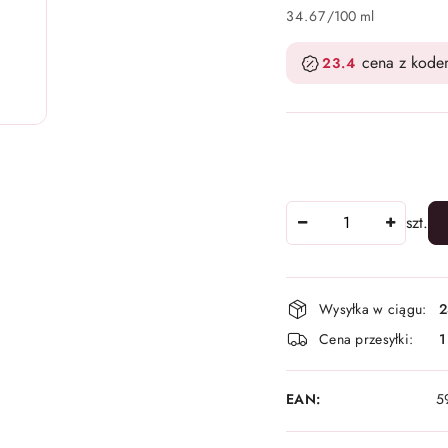
34.67
/
100 ml
cena z kod
23.4
Ilość
szt.
Dostępność
Wysyłka w ciągu:
2
i
Cena przesyłki:
1
dostawa
EAN:
5