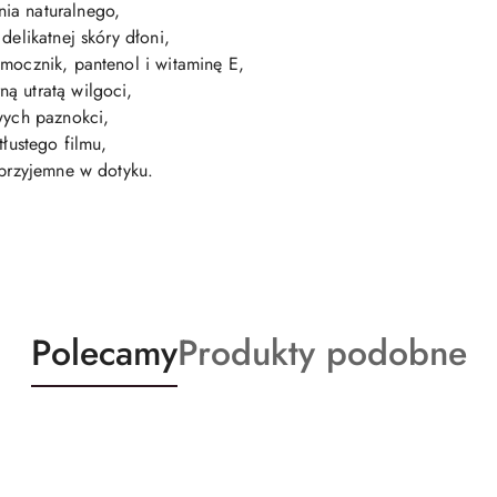
ia naturalnego,
delikatnej skóry dłoni,
 mocznik, pantenol i witaminę E,
ą utratą wilgoci,
wych paznokci,
tłustego filmu,
 przyjemne w dotyku.
Produkty
Produkty
Polecamy
Produkty podobne
o
o
statusie:
statusie: