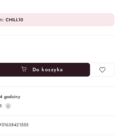
em:
CHILL10
Do koszyka
4 godziny
1
901638421555