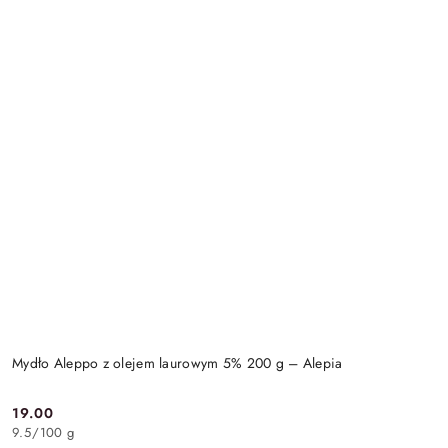
Mydło Aleppo z olejem laurowym 5% 200 g – Alepia
19.00
Cena:
9.5
/
100 g