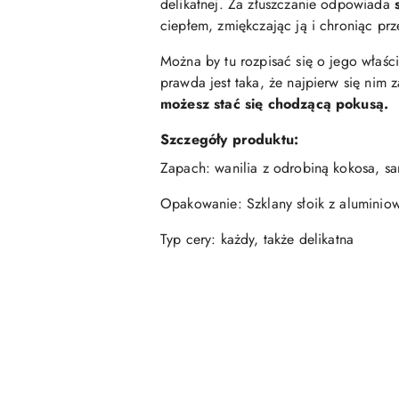
delikatnej. Za złuszczanie odpowiada
ciepłem, zmiękczając ją i chroniąc prz
Można by tu rozpisać się o jego właśc
prawda jest taka, że najpierw się nim
możesz stać się chodzącą pokusą.
Szczegóły produktu:
Zapach: wanilia z odrobiną kokosa, s
Opakowanie: Szklany słoik z aluminiow
Typ cery: każdy, także delikatna
Pomiń karuzelę produktów