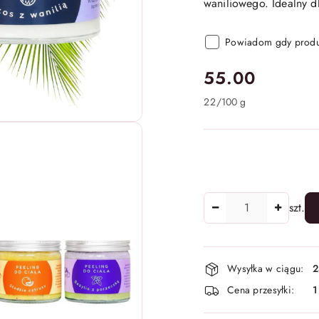
waniliowego. Idealny dl
Powiadom gdy produk
cena:
55.00
22
/
100 g
Ilość
szt.
Dostępność
Wysyłka w ciągu:
2
i
Cena przesyłki:
1
dostawa