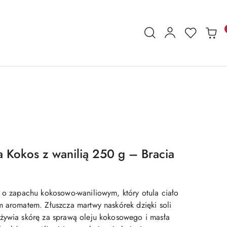
a Kokos z wanilią 250 g – Bracia
y o zapachu kokosowo-waniliowym, który otula ciało
m aromatem. Złuszcza martwy naskórek dzięki soli
żywia skórę za sprawą oleju kokosowego i masła