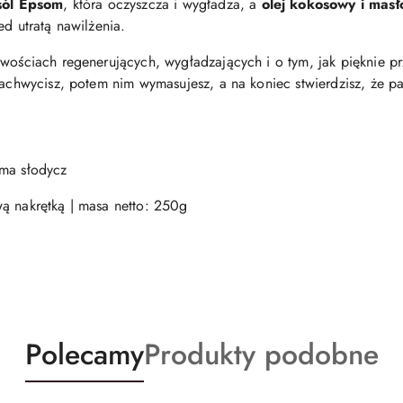
sól Epsom
, która oczyszcza i wygładza, a
olej kokosowy i masł
ed utratą nawilżenia.
iwościach regenerujących, wygładzających i o tym, jak pięknie 
 zachwycisz, potem nim wymasujesz, a na koniec stwierdzisz, że p
ama słodycz
ą nakrętką | masa netto: 250g
Produkty
Produkty
Polecamy
Produkty podobne
o
o