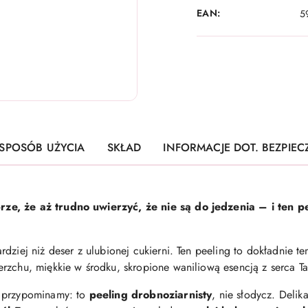
EAN:
5
SPOSÓB UŻYCIA
SKŁAD
INFORMACJE DOT. BEZPIE
ze, że aż trudno uwierzyć, że nie są do jedzenia – i ten 
dziej niż deser z ulubionej cukierni. Ten peeling to dokładnie t
rzchu, miękkie w środku, skropione waniliową esencją z serca Tah
, przypominamy: to
peeling drobnoziarnisty
, nie słodycz. Delik