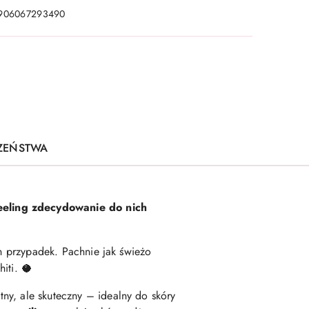
906067293490
CZEŃSTWA
peeling zdecydowanie do nich
en przypadek. Pachnie jak świeżo
iti. 🥥
atny, ale skuteczny – idealny do skóry