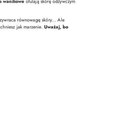
o waniliowe
otulają skórę odżywczym
przywraca równowagę skóry... Ale
achniesz jak marzenie.
Uważaj, bo