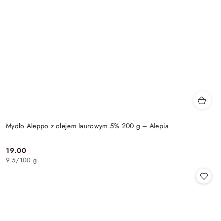
Mydło Aleppo z olejem laurowym 5% 200 g – Alepia
19.00
Cena:
9.5
/
100 g