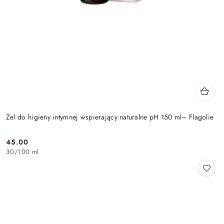
Żel do higieny intymnej wspierający naturalne pH 150 ml– Flagolie
45.00
Cena:
30
/
100 ml