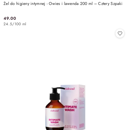
Żel do higieny intymnej - Owies i lawenda 200 ml – Cztery Szpaki
49.00
Cena:
24.5
/
100 ml