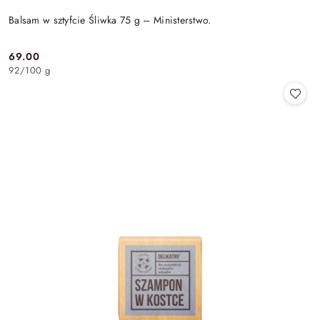
Balsam w sztyfcie Śliwka 75 g – Ministerstwo.
69.00
Cena:
92
/
100 g