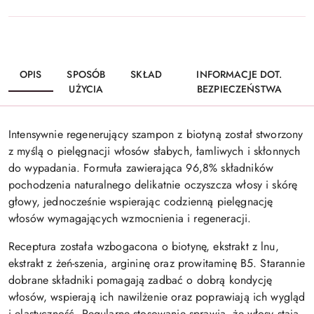
OPIS
SPOSÓB
SKŁAD
INFORMACJE DOT.
UŻYCIA
BEZPIECZEŃSTWA
Intensywnie regenerujący szampon z biotyną został stworzony
z myślą o pielęgnacji włosów słabych, łamliwych i skłonnych
do wypadania. Formuła zawierająca 96,8% składników
pochodzenia naturalnego delikatnie oczyszcza włosy i skórę
głowy, jednocześnie wspierając codzienną pielęgnację
włosów wymagających wzmocnienia i regeneracji.
Receptura została wzbogacona o biotynę, ekstrakt z lnu,
ekstrakt z żeń-szenia, argininę oraz prowitaminę B5. Starannie
dobrane składniki pomagają zadbać o dobrą kondycję
włosów, wspierają ich nawilżenie oraz poprawiają ich wygląd
i elastyczność. Regularne stosowanie sprawia, że włosy stają