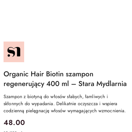
NAZWA
PRODUCENTA:
STARA
MYDLARNIA
Organic Hair Biotin szampon
regenerujący 400 ml – Stara Mydlarnia
Szampon z biotyną do włosów słabych, łamliwych i
skłonnych do wypadania. Delikatnie oczyszcza i wspiera
codzienną pielęgnację włosów wymagających wzmocnienia.
cena:
48.00