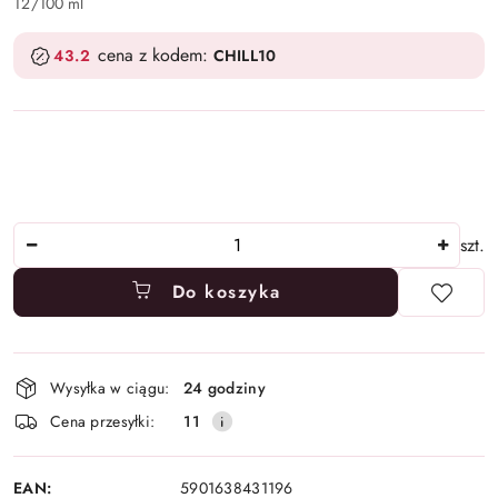
12
/
100 ml
cena z kodem:
43.2
CHILL10
Ilość
szt.
Do koszyka
Dostępność
Wysyłka w ciągu:
24 godziny
i
Cena przesyłki:
11
dostawa
EAN:
5901638431196