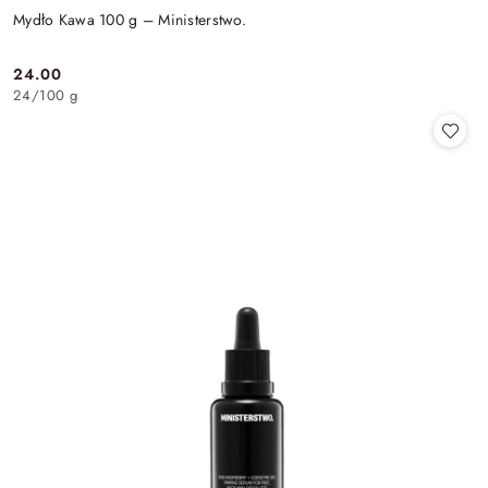
Mydło Kawa 100 g – Ministerstwo.
24.00
Cena:
24
/
100 g