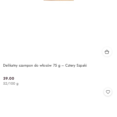
Delikatny szampon do włosów 75 g – Cztery Szpaki
39.00
Cena:
52
/
100 g