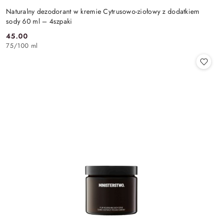
Naturalny dezodorant w kremie Cytrusowo-ziołowy z dodatkiem
sody 60 ml – 4szpaki
45.00
Cena:
75
/
100 ml