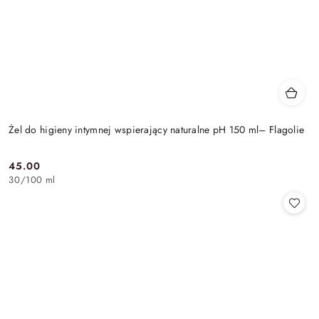
Żel do higieny intymnej wspierający naturalne pH 150 ml– Flagolie
45.00
Cena:
30
/
100 ml