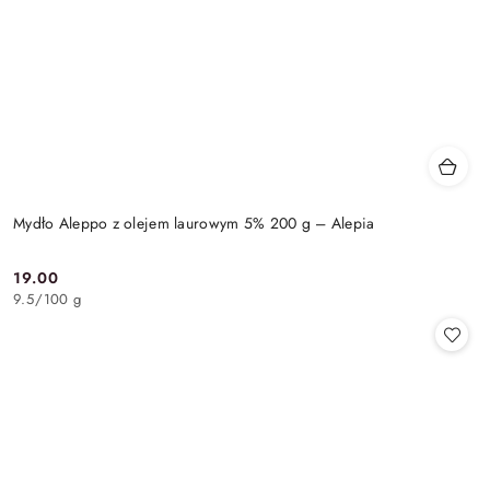
Mydło Aleppo z olejem laurowym 5% 200 g – Alepia
19.00
Cena:
9.5
/
100 g