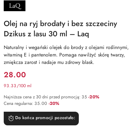
NAZWA
PRODUCENTA:
LAQ
Olej na ryj brodaty i bez szczeciny
Dzikus z lasu 30 ml – Laq
Naturalny i wegański olejek do brody z olejami roślinnymi,
witaminą E i pantenolem. Pomaga nawilżyć skórę twarzy,
zmiękcza zarost i nadaje mu zdrowy blask.
Cena:
28.00
93.33
/
100 ml
Rabat:
Najniższa cena z 30 dni przed promocją:
35
-20%
Rabat:
Cena regularna:
35.00
-20%
Do końca promocji pozostało: