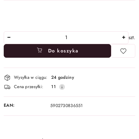
Ilość
szt.
Do koszyka
Dostępność
Wysyłka w ciągu:
24 godziny
i
Cena przesyłki:
11
dostawa
EAN:
5902730836551