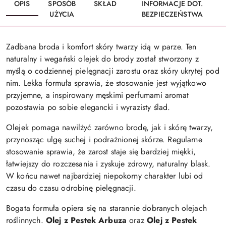
OPIS
SPOSÓB
SKŁAD
INFORMACJE DOT.
UŻYCIA
BEZPIECZEŃSTWA
Zadbana broda i komfort skóry twarzy idą w parze. Ten
naturalny i wegański olejek do brody został stworzony z
myślą o codziennej pielęgnacji zarostu oraz skóry ukrytej pod
nim. Lekka formuła sprawia, że stosowanie jest wyjątkowo
przyjemne, a inspirowany męskimi perfumami aromat
pozostawia po sobie elegancki i wyrazisty ślad.
Olejek pomaga nawilżyć zarówno brodę, jak i skórę twarzy,
przynosząc ulgę suchej i podrażnionej skórze. Regularne
stosowanie sprawia, że zarost staje się bardziej miękki,
łatwiejszy do rozczesania i zyskuje zdrowy, naturalny blask.
W końcu nawet najbardziej niepokorny charakter lubi od
czasu do czasu odrobinę pielęgnacji.
Bogata formuła opiera się na starannie dobranych olejach
roślinnych.
Olej z Pestek Arbuza
oraz
Olej z Pestek