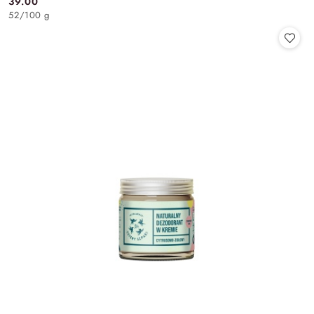
39.00
Cena:
52
/
100 g