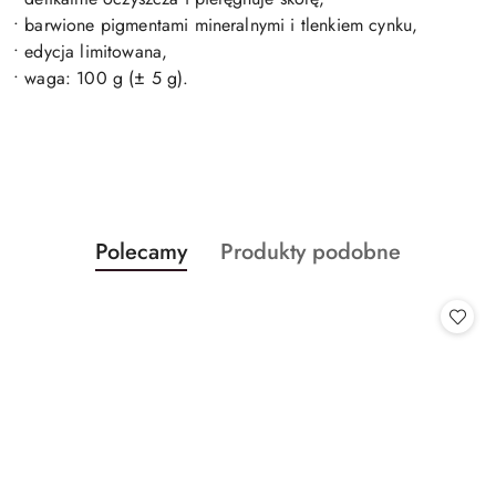
• barwione pigmentami mineralnymi i tlenkiem cynku,
• edycja limitowana,
• waga: 100 g (± 5 g).
Produkty
Produkty
Polecamy
Produkty podobne
Pomiń karuzelę produktów
o
o
statusie:
statusie: