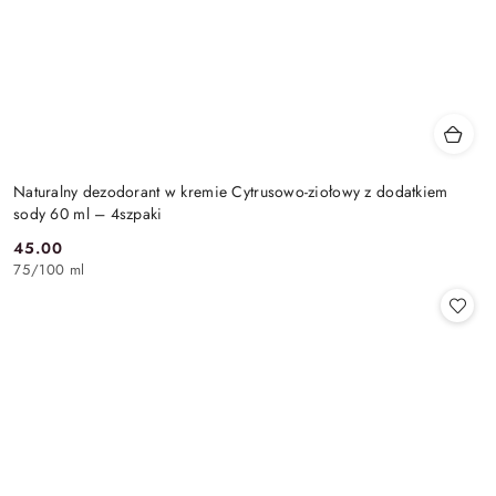
Naturalny dezodorant w kremie Cytrusowo-ziołowy z dodatkiem
sody 60 ml – 4szpaki
45.00
Cena:
75
/
100 ml