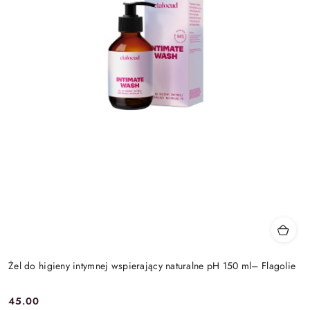
Żel do higieny intymnej wspierający naturalne pH 150 ml– Flagolie
45.00
Cena: