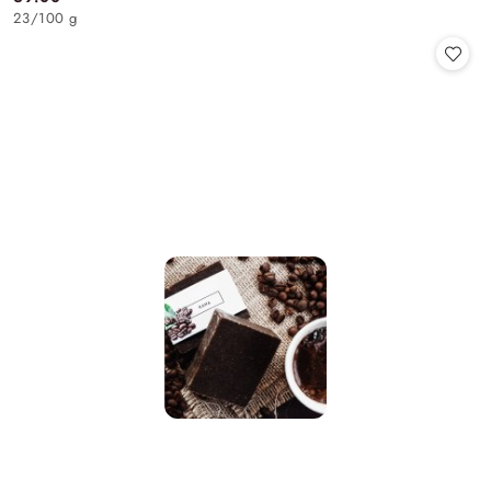
Cena:
23
/
100 g