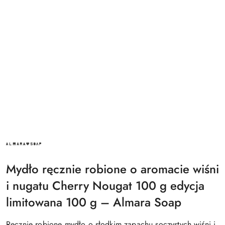
ALMARA
SOAP
Mydło ręcznie robione o aromacie wiśni
i nugatu Cherry Nougat 100 g edycja
limitowana 100 g – Almara Soap
Ręcznie robione mydło o słodkim zapachu soczystych wiśni i