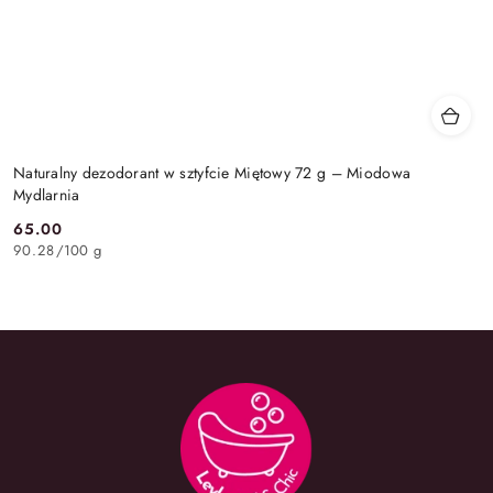
Naturalny dezodorant w sztyfcie Miętowy 72 g – Miodowa
Mydlarnia
65.00
Cena:
90.28
/
100 g