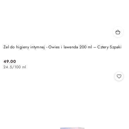
Żel do higieny intymnej - Owies i lawenda 200 ml – Cztery Szpaki
49.00
Cena:
24.5
/
100 ml