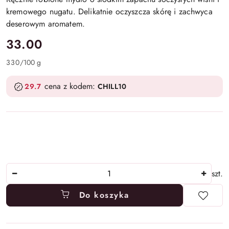
kremowego nugatu. Delikatnie oczyszcza skórę i zachwyca
deserowym aromatem.
cena:
33.00
330
/
100 g
cena z kodem:
29.7
CHILL10
Ilość
szt.
Do koszyka