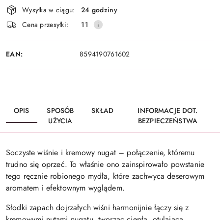
Dostępność
Wysyłka w ciągu:
24 godziny
i
Cena przesyłki:
11
dostawa
EAN:
8594190761602
OPIS
SPOSÓB
SKŁAD
INFORMACJE DOT.
UŻYCIA
BEZPIECZEŃSTWA
Soczyste wiśnie i kremowy nugat – połączenie, któremu
trudno się oprzeć. To właśnie ono zainspirowało powstanie
tego ręcznie robionego mydła, które zachwyca deserowym
aromatem i efektownym wyglądem.
Słodki zapach dojrzałych wiśni harmonijnie łączy się z
kremowymi nutami nugatu, tworząc ciepłą, otulającą