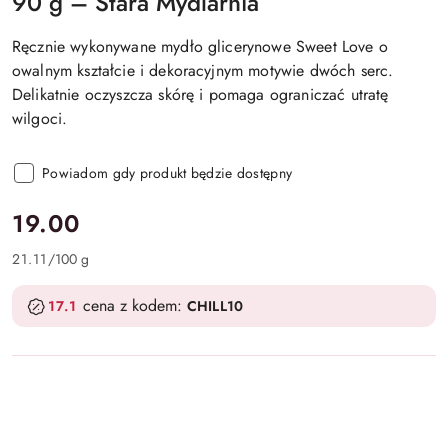
90 g – Stara Mydlarnia
Ręcznie wykonywane mydło glicerynowe Sweet Love o
owalnym kształcie i dekoracyjnym motywie dwóch serc.
Delikatnie oczyszcza skórę i pomaga ograniczać utratę
wilgoci.
Powiadom gdy produkt będzie dostępny
cena:
19.00
21.11
/
100 g
cena z kodem:
17.1
CHILL10