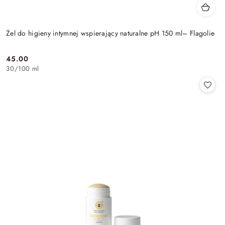
Żel do higieny intymnej wspierający naturalne pH 150 ml– Flagolie
45.00
Cena:
30
/
100 ml