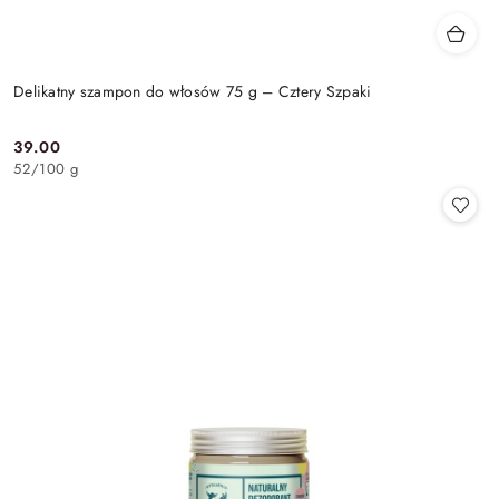
Delikatny szampon do włosów 75 g – Cztery Szpaki
39.00
Cena:
52
/
100 g