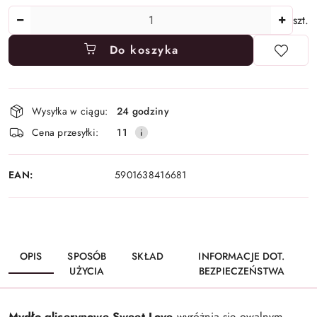
Ilość
szt.
Do koszyka
Dostępność
Wysyłka w ciągu:
24 godziny
i
Cena przesyłki:
11
dostawa
EAN:
5901638416681
OPIS
SPOSÓB
SKŁAD
INFORMACJE DOT.
UŻYCIA
BEZPIECZEŃSTWA
Mydło glicerynowe Sweet Love
wyróżnia się owalnym