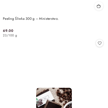
Peeling Śliwka 300 g – Ministerstwo.
69.00
Cena:
23
/
100 g