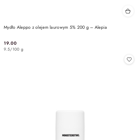
Mydło Aleppo z olejem laurowym 5% 200 g – Alepia
19.00
Cena:
9.5
/
100 g