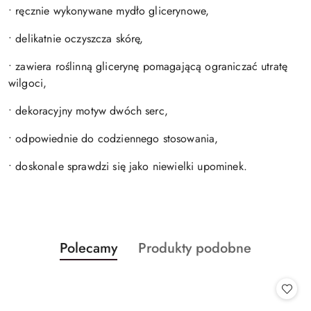
• ręcznie wykonywane mydło glicerynowe,
• delikatnie oczyszcza skórę,
• zawiera roślinną glicerynę pomagającą ograniczać utratę
wilgoci,
• dekoracyjny motyw dwóch serc,
• odpowiednie do codziennego stosowania,
• doskonale sprawdzi się jako niewielki upominek.
Produkty
Produkty
Polecamy
Produkty podobne
Pomiń karuzelę produktów
o
o
statusie:
statusie: