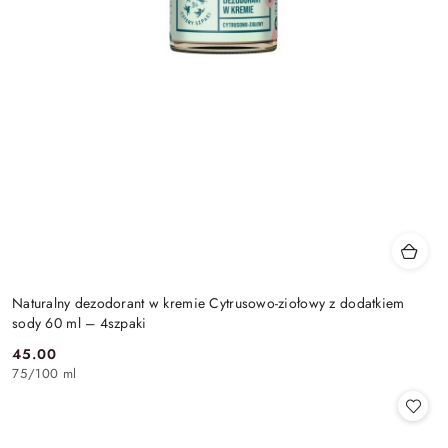
Naturalny dezodorant w kremie Cytrusowo-ziołowy z dodatkiem
sody 60 ml – 4szpaki
45.00
Cena:
75
/
100 ml