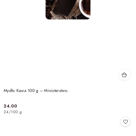
Mydło Kawa 100 g – Ministerstwo.
24.00
Cena:
24
/
100 g