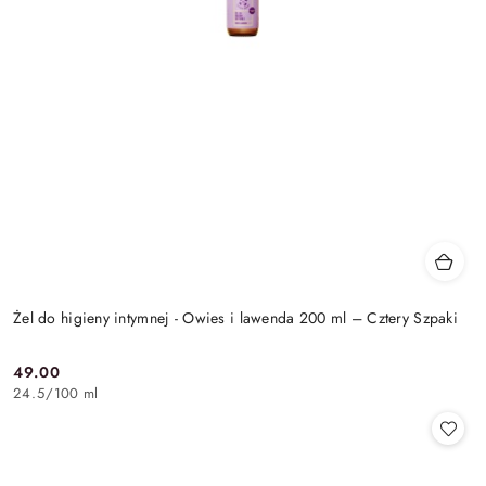
Żel do higieny intymnej - Owies i lawenda 200 ml – Cztery Szpaki
49.00
Cena:
24.5
/
100 ml