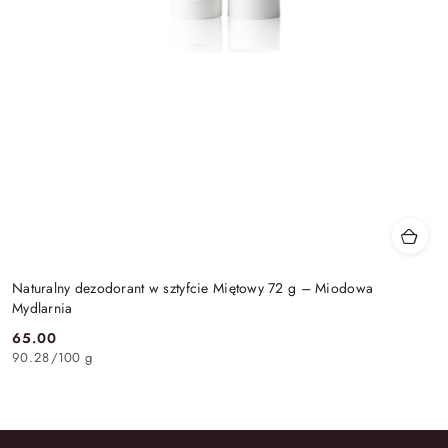
Naturalny dezodorant w sztyfcie Miętowy 72 g – Miodowa
Mydlarnia
65.00
Cena:
90.28
/
100 g