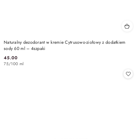
Naturalny dezodorant w kremie Cytrusowo-ziołowy z dodatkiem
sody 60 ml – 4szpaki
45.00
Cena:
75
/
100 ml