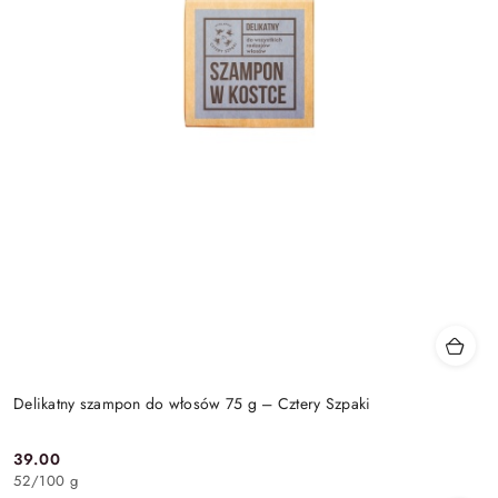
Delikatny szampon do włosów 75 g – Cztery Szpaki
39.00
Cena:
52
/
100 g