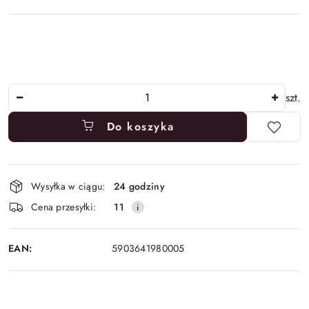
Ilość
szt.
Do koszyka
Dostępność
Wysyłka w ciągu:
24 godziny
i
Cena przesyłki:
11
dostawa
EAN:
5903641980005