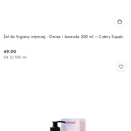
Żel do higieny intymnej - Owies i lawenda 200 ml – Cztery Szpaki
49.00
Cena:
24.5
/
100 ml