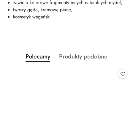
zawiera kolorowe fragmenty innych naturalnych mydeł,
tworzy gęstą, kremową pianę,
kosmetyk wegański.
Produkty
Produkty
Polecamy
Produkty podobne
Pomiń karuzelę produktów
o
o
statusie:
statusie: