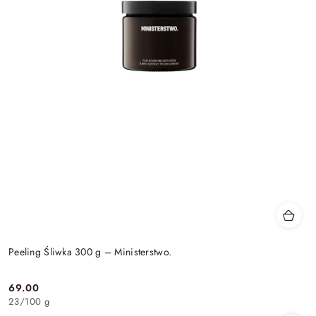
Peeling Śliwka 300 g – Ministerstwo.
69.00
Cena:
23
/
100 g