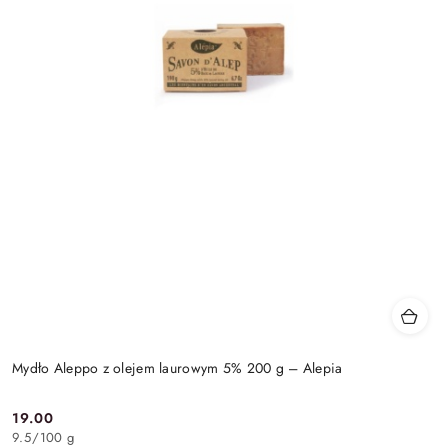
Mydło Aleppo z olejem laurowym 5% 200 g – Alepia
19.00
Cena:
9.5
/
100 g