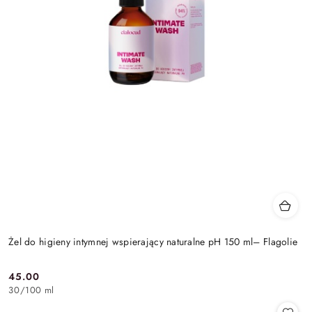
Żel do higieny intymnej wspierający naturalne pH 150 ml– Flagolie
45.00
Cena:
30
/
100 ml