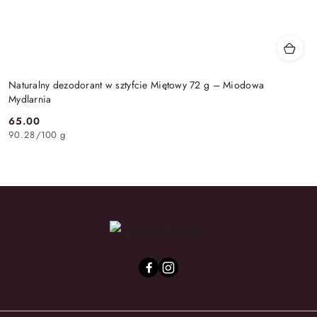
Naturalny dezodorant w sztyfcie Miętowy 72 g – Miodowa
Mydlarnia
65.00
Cena:
90.28
/
100 g