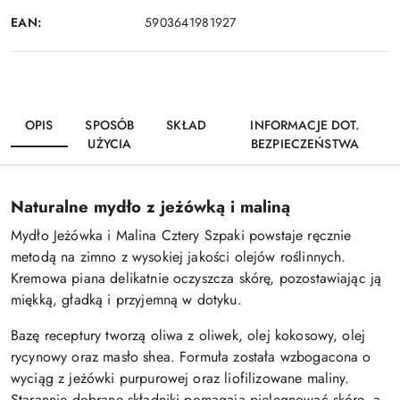
EAN:
5903641981927
OPIS
SPOSÓB
SKŁAD
INFORMACJE DOT.
UŻYCIA
BEZPIECZEŃSTWA
Naturalne mydło z jeżówką i maliną
Mydło Jeżówka i Malina Cztery Szpaki powstaje ręcznie
metodą na zimno z wysokiej jakości olejów roślinnych.
Kremowa piana delikatnie oczyszcza skórę, pozostawiając ją
miękką, gładką i przyjemną w dotyku.
Bazę receptury tworzą oliwa z oliwek, olej kokosowy, olej
rycynowy oraz masło shea. Formuła została wzbogacona o
wyciąg z jeżówki purpurowej oraz liofilizowane maliny.
Starannie dobrane składniki pomagają pielęgnować skórę, a