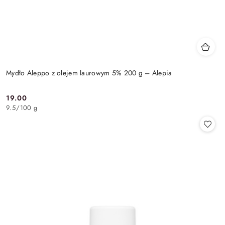
Mydło Aleppo z olejem laurowym 5% 200 g – Alepia
19.00
Cena:
9.5
/
100 g