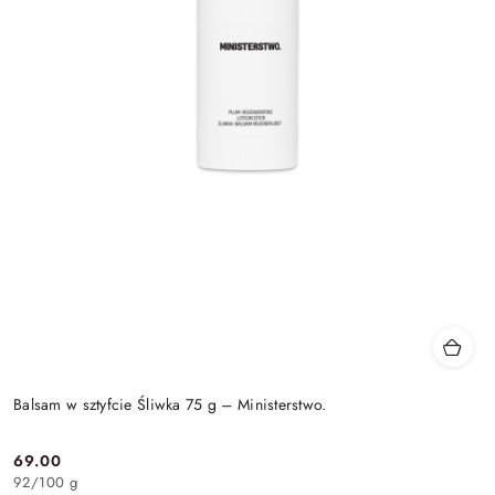
Balsam w sztyfcie Śliwka 75 g – Ministerstwo.
69.00
Cena:
92
/
100 g