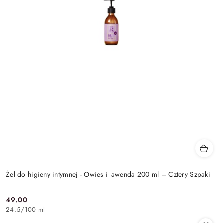
Żel do higieny intymnej - Owies i lawenda 200 ml – Cztery Szpaki
49.00
Cena:
24.5
/
100 ml