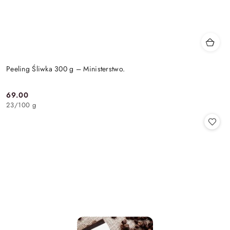
Peeling Śliwka 300 g – Ministerstwo.
69.00
Cena:
23
/
100 g