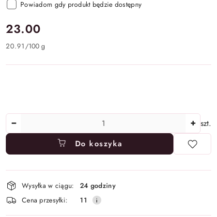
Powiadom gdy produkt będzie dostępny
cena:
23.00
20.91
/
100 g
Ilość
szt.
Do koszyka
Dostępność
Wysyłka w ciągu:
24 godziny
i
Cena przesyłki:
11
dostawa