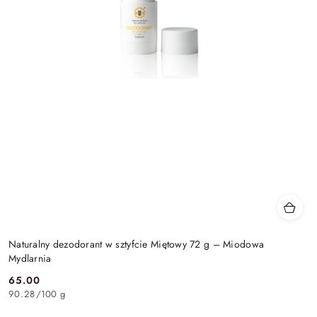
Naturalny dezodorant w sztyfcie Miętowy 72 g – Miodowa
Mydlarnia
65.00
Cena:
90.28
/
100 g