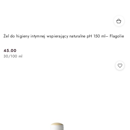
Żel do higieny intymnej wspierający naturalne pH 150 ml– Flagolie
45.00
Cena:
30
/
100 ml