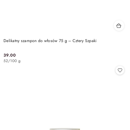
Delikatny szampon do włosów 75 g – Cztery Szpaki
39.00
Cena:
52
/
100 g