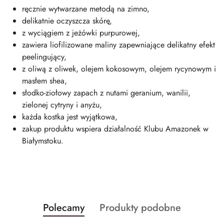
ręcznie wytwarzane metodą na zimno,
delikatnie oczyszcza skórę,
z wyciągiem z jeżówki purpurowej,
zawiera liofilizowane maliny zapewniające delikatny efekt
peelingujący,
z oliwą z oliwek, olejem kokosowym, olejem rycynowym i
masłem shea,
słodko-ziołowy zapach z nutami geranium, wanilii,
zielonej cytryny i anyżu,
każda kostka jest wyjątkowa,
zakup produktu wspiera działalność Klubu Amazonek w
Białymstoku.
Produkty
Produkty
Polecamy
Produkty podobne
Pomiń karuzelę produktów
o
o