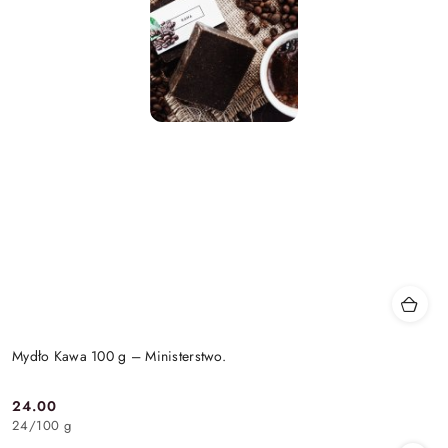
Mydło Kawa 100 g – Ministerstwo.
24.00
Cena:
24
/
100 g