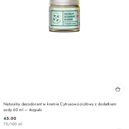
Naturalny dezodorant w kremie Cytrusowo-ziołowy z dodatkiem
sody 60 ml – 4szpaki
45.00
Cena:
75
/
100 ml