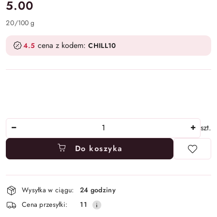
cena:
5.00
20
/
100 g
cena z kodem:
4.5
CHILL10
Ilość
szt.
Do koszyka
Dostępność
Wysyłka w ciągu:
24 godziny
i
Cena przesyłki:
11
dostawa