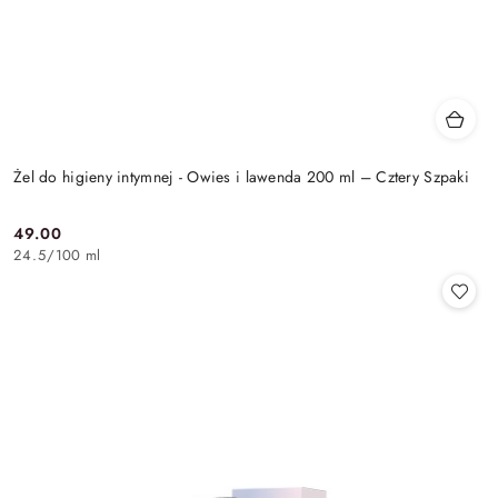
Żel do higieny intymnej - Owies i lawenda 200 ml – Cztery Szpaki
49.00
Cena:
24.5
/
100 ml