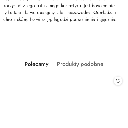
korzystać z tego naturalnego kosmetyku. Jest bowiem nie
tylko tani i łatwo dostępny, ale i niezawodny! Odmładza i
chroni skórę. Nawilża ją, łagodzi podrażnienia i ujędrnia.
Produkty
Produkty
Polecamy
Produkty podobne
Pomiń karuzelę produktów
o
o
statusie:
statusie: