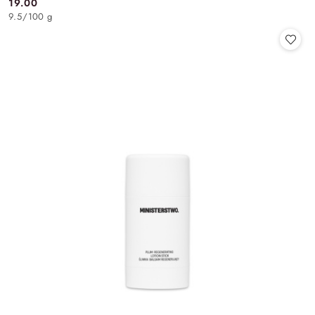
19.00
Cena:
9.5
/
100 g