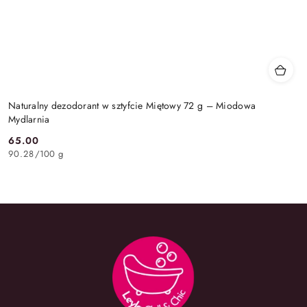
Naturalny dezodorant w sztyfcie Miętowy 72 g – Miodowa
Mydlarnia
65.00
Cena:
90.28
/
100 g