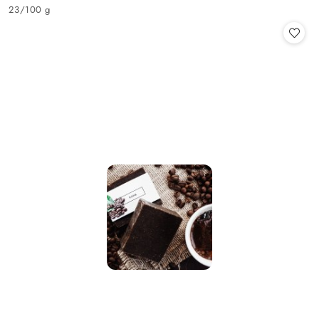
Cena:
23
/
100 g