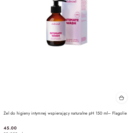
Żel do higieny intymnej wspierający naturalne pH 150 ml– Flagolie
45.00
Cena: