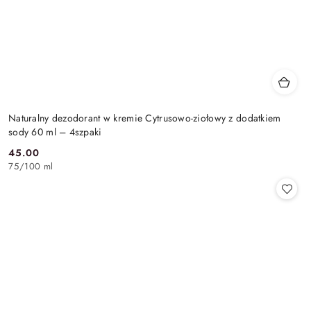
Naturalny dezodorant w kremie Cytrusowo-ziołowy z dodatkiem
sody 60 ml – 4szpaki
45.00
Cena:
75
/
100 ml