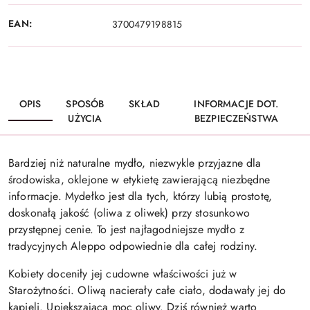
EAN:
3700479198815
OPIS
SPOSÓB
SKŁAD
INFORMACJE DOT.
UŻYCIA
BEZPIECZEŃSTWA
Bardziej niż naturalne mydło, niezwykle przyjazne dla
środowiska, oklejone w etykietę zawierającą niezbędne
informacje. Mydełko jest dla tych, którzy lubią prostotę,
doskonałą jakość (oliwa z oliwek) przy stosunkowo
przystępnej cenie. To jest najłagodniejsze mydło z
tradycyjnych Aleppo odpowiednie dla całej rodziny.
Kobiety doceniły jej cudowne właściwości już w
Starożytności. Oliwą nacierały całe ciało, dodawały jej do
kąpieli. Upiększająca moc oliwy. Dziś również warto