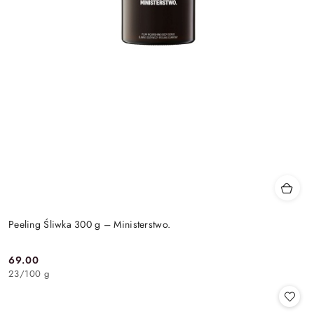
Peeling Śliwka 300 g – Ministerstwo.
69.00
Cena:
23
/
100 g