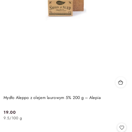
Mydło Aleppo z olejem laurowym 5% 200 g – Alepia
19.00
Cena:
9.5
/
100 g