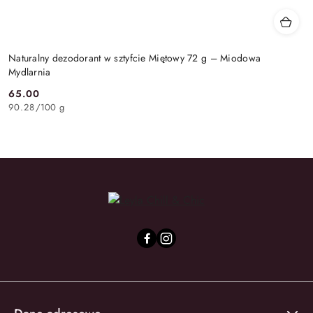
Naturalny dezodorant w sztyfcie Miętowy 72 g – Miodowa
Mydlarnia
65.00
Cena:
90.28
/
100 g