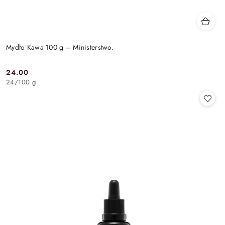
Mydło Kawa 100 g – Ministerstwo.
24.00
Cena:
24
/
100 g