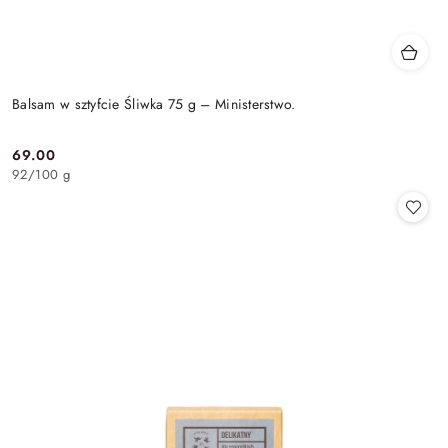
Balsam w sztyfcie Śliwka 75 g – Ministerstwo.
69.00
Cena:
92
/
100 g