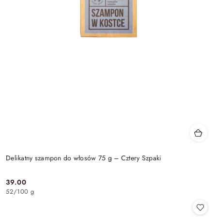
Delikatny szampon do włosów 75 g – Cztery Szpaki
39.00
Cena:
52
/
100 g