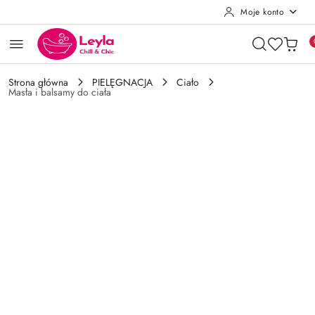
Moje konto
Przejdź do treści głównej
Przejdź do wyszukiwarki
Przejdź do moje konto
Przejdź do menu głównego
Przejdź do opisu produktu
Przejdź do stopki
Strona główna
PIELĘGNACJA
Ciało
Masła i balsamy do ciała