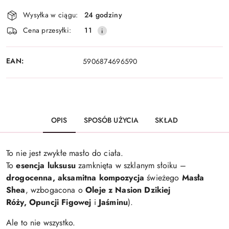
Dostępność
Wysyłka w ciągu:
24 godziny
i
Cena przesyłki:
11
dostawa
EAN:
5906874696590
OPIS
SPOSÓB UŻYCIA
SKŁAD
To nie jest zwykłe masło do ciała.
To
esencja luksusu
zamknięta w szklanym słoiku –
drogocenna, aksamitna kompozycja
świeżego
Masła
Shea
, wzbogacona o
Oleje z Nasion Dzikiej
Róży,
Opuncji Figowej
i
Jaśminu
).
Ale to nie wszystko.