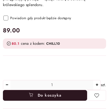
królewskiego splendoru.
Powiadom gdy produkt będzie dostępny
cena:
89.00
cena z kodem:
80.1
CHILL10
Ilość
szt.
Do koszyka