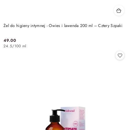
Żel do higieny intymnej - Owies i lawenda 200 ml – Cztery Szpaki
49.00
Cena:
24.5
/
100 ml