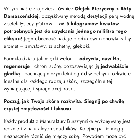
W tym maśle znajdziesz również
Olejek Eteryczny z Róży
Damasceńskiej
, pozyskiwany metodą destylacji parą wodną
z setek tysięcy płatków –
aż 5 kilogramów kwiatów
potrzebnych jest do uzyskania jednego mililitra tego
eliksiru
! Jego obecność nadaje produktowi niepowtarzalny
aromat – zmysłowy, szlachetny, głęboki.
Formuła działa jak miękki welon –
odżywia, nawilża,
regeneruje
i chroni skórę, pozostawiając ją
jedwabiście
gładką
i pachnącą niczym letni ogród w pełnym rozkwicie.
Idealne dla każdego rodzaju skóry, szczególnie tej
wymagającej i spragnionej troski.
Poczuj, jak Twoja skóra rozkwita. Sięgnij po chwilę
czystej zmysłowości i luksusu.
Każdy produkt z Manufaktury Bursztynnika wykonywany jest
ręcznie i z naturalnych składników. Kolejne partie mogą
nieznacznie różnić się między sobą. Powodem może być