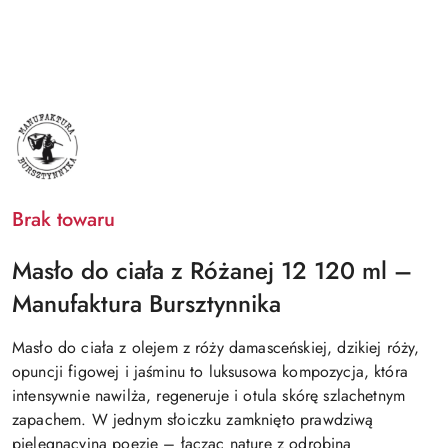
MANUFAKTURA
BURSZTYNNIKA
Brak towaru
Masło do ciała z Różanej 12 120 ml –
Manufaktura Bursztynnika
Masło do ciała z olejem z róży damasceńskiej, dzikiej róży,
opuncji figowej i jaśminu to luksusowa kompozycja, która
intensywnie nawilża, regeneruje i otula skórę szlachetnym
zapachem. W jednym słoiczku zamknięto prawdziwą
pielęgnacyjną poezję – łącząc naturę z odrobiną