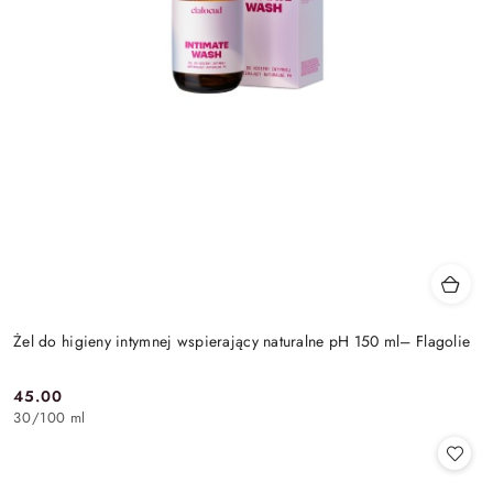
Żel do higieny intymnej wspierający naturalne pH 150 ml– Flagolie
45.00
Cena:
30
/
100 ml