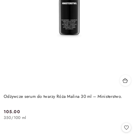
Odżywcze serum do twarzy Róża Malina 30 ml – Ministerstwo.
105.00
Cena:
350
/
100 ml