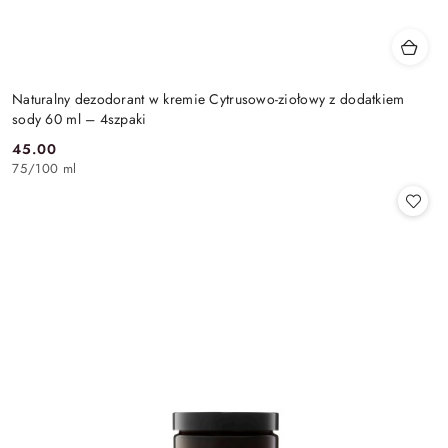
Naturalny dezodorant w kremie Cytrusowo-ziołowy z dodatkiem
sody 60 ml – 4szpaki
45.00
Cena:
75
/
100 ml