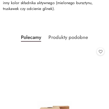
inny kolor składnika aktywnego (mielonego bursztynu,
truskawek czy odcienie glinek).
Produkty
Produkty
Polecamy
Produkty podobne
Pomiń karuzelę produktów
o
o
statusie:
statusie: