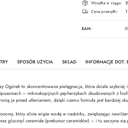
Wysyłka w ciągu:
2
i
Cena przesyłki:
1
dostawa
EAN:
5
TRY
SPOSÓB UŻYCIA
SKŁAD
INFORMACJE DOT.
 Ogórek to skoncentrowana pielęgnacja, która działa szybciej i 
 liposomach – mikroskopijnych pęcherzykach zbudowanych z fosf
hronią je przed utlenianiem, dzięki czemu formuła jest bardziej sku
onowy, który silnie wiąże wodę w naskórku, zwiększając nawilżen
az glucosyl ceramide (prekursor ceramidów) – i tu zaczyna się 