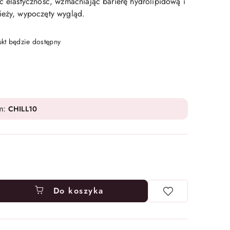
ąc elastyczność, wzmacniając barierę hydrolipidową i
ieży, wypoczęty wygląd.
t będzie dostępny
m:
CHILL10
Do koszyka