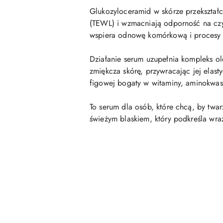
Glukozyloceramid w skórze przekształc
(TEWL) i wzmacniają odporność na czyn
wspiera odnowę komórkową i procesy n
Działanie serum uzupełnia kompleks ol
zmiękcza skórę, przywracając jej elast
figowej bogaty w witaminy, aminokwasy
To serum dla osób, które chcą, by twar
świeżym blaskiem, który podkreśla wraż
Pomiń karuzelę produktów