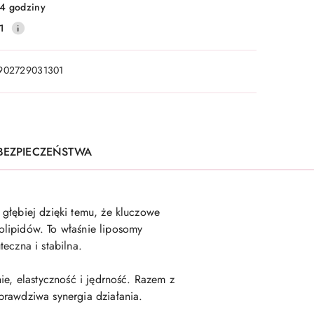
4 godziny
1
902729031301
 BEZPIECZEŃSTWA
głębiej dzięki temu, że kluczowe
olipidów. To właśnie liposomy
teczna i stabilna.
ie, elastyczność i jędrność. Razem z
prawdziwa synergia działania.