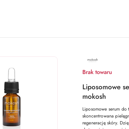
NAZWA
PRODUCENTA:
MOKOSH
COSMETICS
Brak towaru
Liposomowe se
mokosh
Liposomowe serum do tw
skoncentrowana pielęgn
regenerację skóry. Dzię