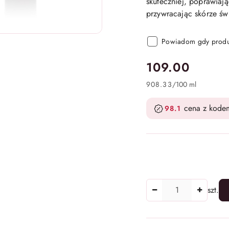
skuteczniej, poprawiaj
przywracając skórze św
Powiadom gdy produk
cena:
109.00
908.33
/
100 ml
cena z kode
98.1
Ilość
szt.
Dostępność