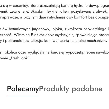
a się w ceramidy, które uszczelniają barierę hydrolipidową, ogr
niki zewnętrzne. Skwalan, lekki emolient pozyskiwany z oliwek, 
aprawcze, a przy tym daje natychmiastowy komfort bez obciąże
ejów botanicznych (arganowy, jojoba, z krokosza barwierskiego i 
yczność. Witamina E działa antyoksydacyjnie, spowalniając proces
 i polifenole rewitalizuje, koi i wzmacnia naturalne mechanizmy
z i okolica oczu wyglądała na bardziej wypoczętą: lepiej nawilżo
enie „fresh look”.
Produkty
Produkty
Polecamy
Produkty podobne
o
o
statusie:
statusie: