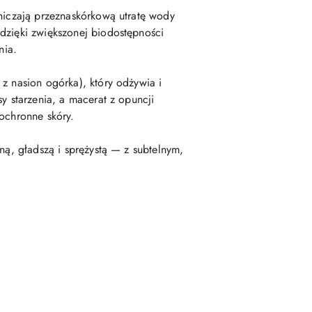
aniczają przeznaskórkową utratę wody
dzięki zwiększonej biodostępności
nia.
z nasion ogórka), który odżywia i
y starzenia, a macerat z opuncji
 ochronne skóry.
ną, gładszą i sprężystą — z subtelnym,