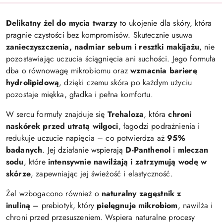
Delikatny żel do mycia twarzy
to ukojenie dla skóry, która
pragnie czystości bez kompromisów. Skutecznie usuwa
zanieczyszczenia, nadmiar sebum i resztki makijażu
, nie
pozostawiając uczucia ściągnięcia ani suchości. Jego formuła
dba o równowagę mikrobiomu oraz
wzmacnia barierę
hydrolipidową
, dzięki czemu skóra po każdym użyciu
pozostaje miękka, gładka i pełna komfortu.
W sercu formuły znajduje się
Trehaloza
, która
chroni
naskórek przed utratą wilgoci
, łagodzi podrażnienia i
redukuje uczucie napięcia – co potwierdza aż
95%
badanych
. Jej działanie wspierają
D-Panthenol
i
mleczan
sodu
, które
intensywnie nawilżają i zatrzymują wodę w
skórze
, zapewniając jej świeżość i elastyczność.
Żel wzbogacono również o
naturalny zagęstnik z
inuliną
– prebiotyk, który
pielęgnuje mikrobiom
, nawilża i
chroni przed przesuszeniem. Wspiera naturalne procesy