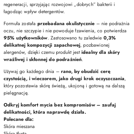
regeneracji, sprzyjając rozwojowi „dobrych” bakterii i
łagodząc wpływ detergentów.
Formuła została
przebadana okulistycznie
– nie podrażnia
oczu, nie szczypie i nie powoduje łzawienia, co potwierdza
95% użytkowników
. Zastosowano tu zaledwie
0,3%
delikatnej kompozycji zapachowej
, pozbawionej
alergenów, dzięki czemu produkt jest
idealny dla skóry
wrażliwej i skłonnej do podrażnień
.
Używaj go każdego dnia –
rano, by obudzić cerę
czystością, i wieczorem, jako drugi krok oczyszczania
,
który pozostawia skórę świeżą, ukojoną i gotową na dalszą
pielęgnację.
Odkryj komfort mycia bez kompromisów – zaufaj
delikatności, która naprawdę działa.
Polecane dla:
Skóra mieszana
Skóra tłusta