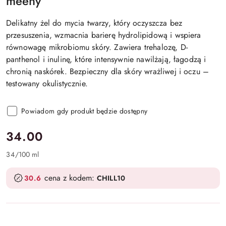
meeny
Delikatny żel do mycia twarzy, który oczyszcza bez
przesuszenia, wzmacnia barierę hydrolipidową i wspiera
równowagę mikrobiomu skóry. Zawiera trehalozę, D-
panthenol i inulinę, które intensywnie nawilżają, łagodzą i
chronią naskórek. Bezpieczny dla skóry wrażliwej i oczu –
testowany okulistycznie.
Powiadom gdy produkt będzie dostępny
cena:
34.00
34
/
100 ml
cena z kodem:
30.6
CHILL10