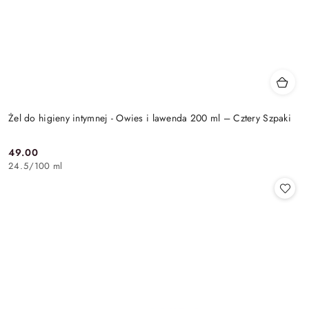
Żel do higieny intymnej - Owies i lawenda 200 ml – Cztery Szpaki
49.00
Cena:
24.5
/
100 ml