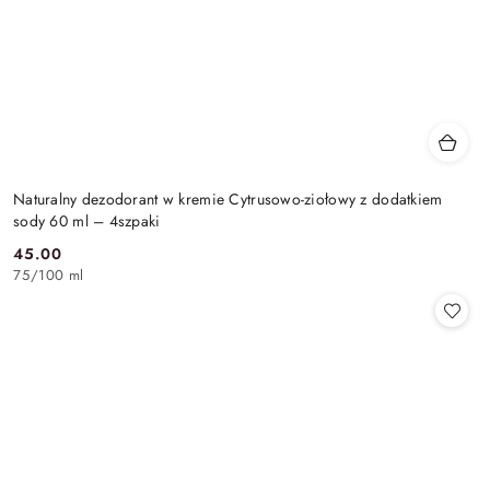
Naturalny dezodorant w kremie Cytrusowo-ziołowy z dodatkiem
sody 60 ml – 4szpaki
45.00
Cena:
75
/
100 ml