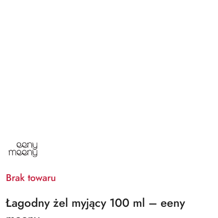
NAZWA
PRODUCENTA:
EENY
MEENY
Brak towaru
Łagodny żel myjący 100 ml – eeny