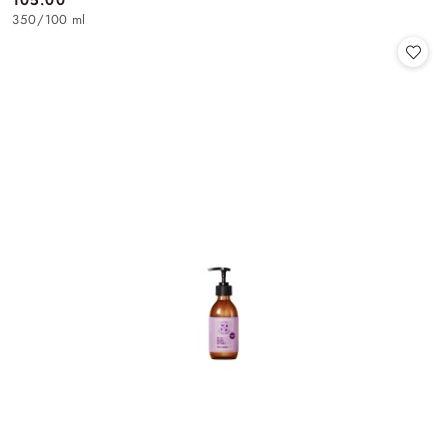
105.00
Cena:
350
/
100 ml