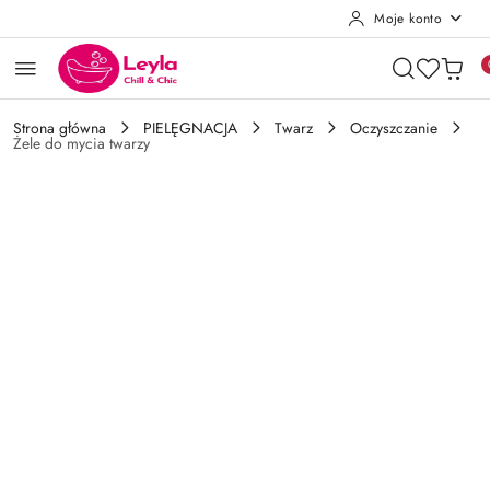
Moje konto
Przejdź do treści głównej
Przejdź do wyszukiwarki
Przejdź do moje konto
Przejdź do menu głównego
Przejdź do opisu produktu
Przejdź do stopki
Strona główna
PIELĘGNACJA
Twarz
Oczyszczanie
Żele do mycia twarzy