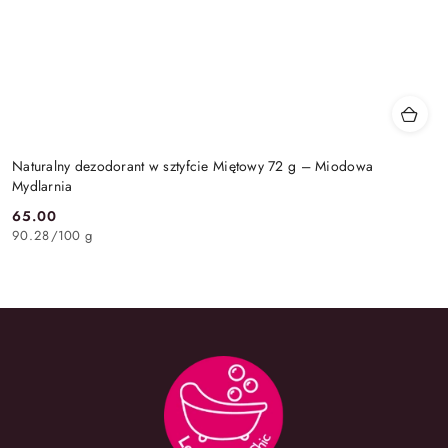
Naturalny dezodorant w sztyfcie Miętowy 72 g – Miodowa
Mydlarnia
65.00
Cena:
90.28
/
100 g