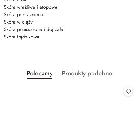
Skóra wrażliwa i atopowa
Skóra podrażniona
Skóra w ciąży
Skóra przesuszona i dojrzała
Skóra trądzikowa
Produkty
Produkty
Polecamy
Produkty podobne
Pomiń karuzelę produktów
o
o
statusie:
statusie: