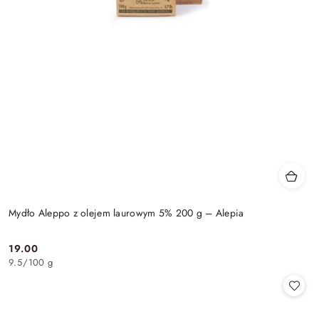
Mydło Aleppo z olejem laurowym 5% 200 g – Alepia
19.00
Cena:
9.5
/
100 g