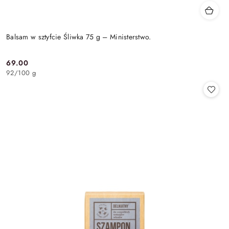
Balsam w sztyfcie Śliwka 75 g – Ministerstwo.
69.00
Cena:
92
/
100 g