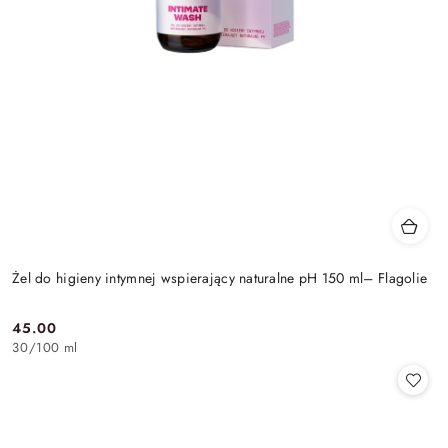
Żel do higieny intymnej wspierający naturalne pH 150 ml– Flagolie
45.00
Cena:
30
/
100 ml