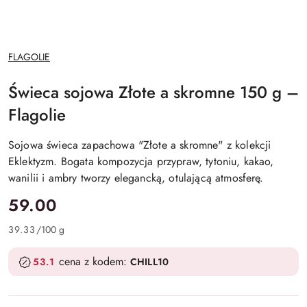
NAZWA
FLAGOLIE
PRODUCENTA:
Świeca sojowa Złote a skromne 150 g –
Flagolie
Sojowa świeca zapachowa "Złote a skromne" z kolekcji
Eklektyzm. Bogata kompozycja przypraw, tytoniu, kakao,
wanilii i ambry tworzy elegancką, otulającą atmosferę.
cena:
59.00
39.33
/
100 g
cena z kodem:
53.1
CHILL10