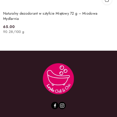
Naturalny dezodorant w sztyfcie Miętowy 72 g – Miodowa
Mydlarnia
65.00
Cena:
90.28
/
100 g