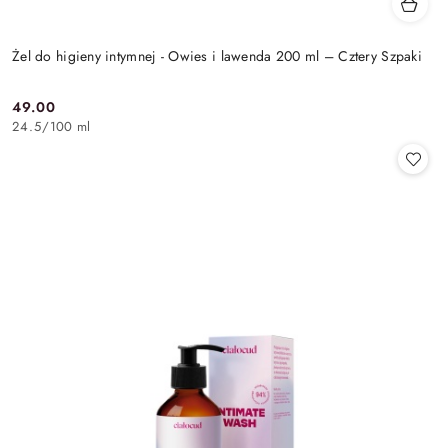
Żel do higieny intymnej - Owies i lawenda 200 ml – Cztery Szpaki
49.00
Cena:
24.5
/
100 ml