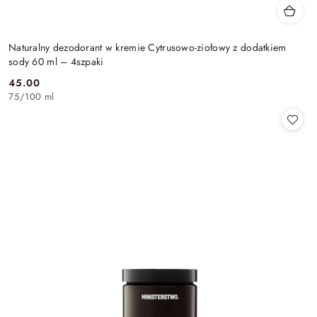
Naturalny dezodorant w kremie Cytrusowo-ziołowy z dodatkiem
sody 60 ml – 4szpaki
45.00
Cena:
75
/
100 ml