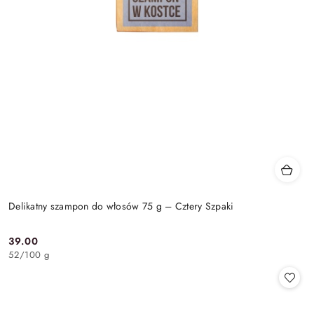
Delikatny szampon do włosów 75 g – Cztery Szpaki
39.00
Cena:
52
/
100 g