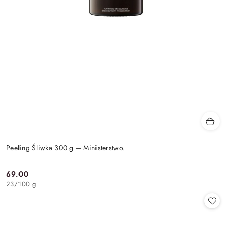
Peeling Śliwka 300 g – Ministerstwo.
69.00
Cena:
23
/
100 g