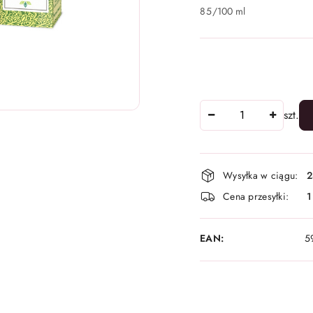
85
/
100 ml
Ilość
szt.
Dostępność
Wysyłka w ciągu:
2
i
Cena przesyłki:
1
dostawa
EAN:
5