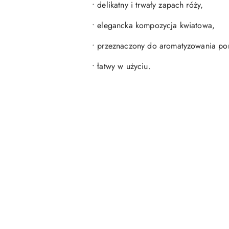
• delikatny i trwały zapach róży,
• elegancka kompozycja kwiatowa,
• przeznaczony do aromatyzowania po
• łatwy w użyciu.
Pomiń karuzelę produktów