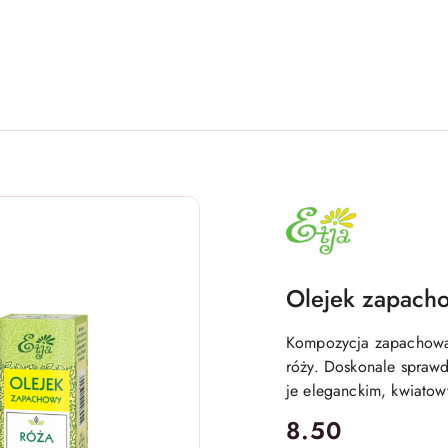
NAZWA
PRODUCENTA:
ETJA
Olejek zapacho
Kompozycja zapachowa 
róży. Doskonale sprawd
je eleganckim, kwiato
cena:
8.50