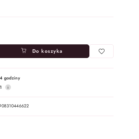
Do koszyka
4 godziny
1
908310446622