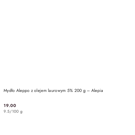
Mydło Aleppo z olejem laurowym 5% 200 g – Alepia
19.00
Cena:
9.5
/
100 g