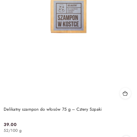
Delikatny szampon do włosów 75 g – Cztery Szpaki
39.00
Cena:
52
/
100 g