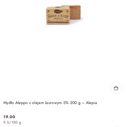
Mydło Aleppo z olejem laurowym 5% 200 g – Alepia
19.00
Cena:
9.5
/
100 g