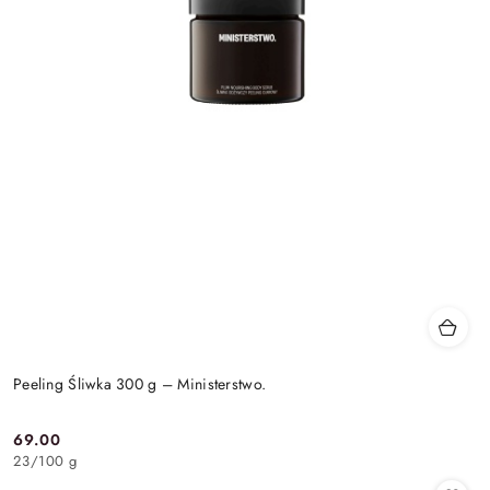
Peeling Śliwka 300 g – Ministerstwo.
69.00
Cena:
23
/
100 g