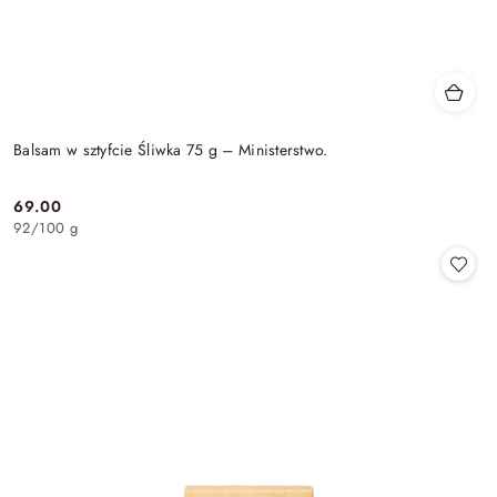
Balsam w sztyfcie Śliwka 75 g – Ministerstwo.
69.00
Cena:
92
/
100 g