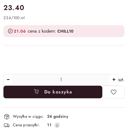
cena:
23.40
234
/
100 ml
cena z kodem:
21.06
CHILL10
Ilość
szt.
Do koszyka
Dostępność
Wysyłka w ciągu:
24 godziny
i
Cena przesyłki:
11
dostawa