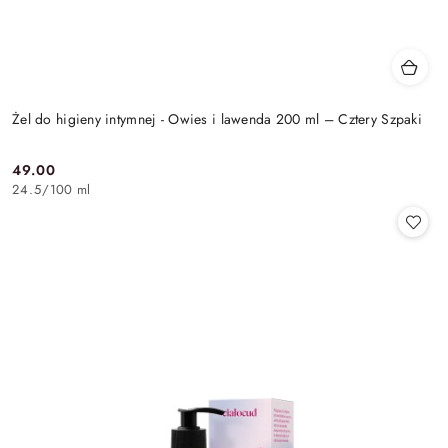
Żel do higieny intymnej - Owies i lawenda 200 ml – Cztery Szpaki
49.00
Cena:
24.5
/
100 ml