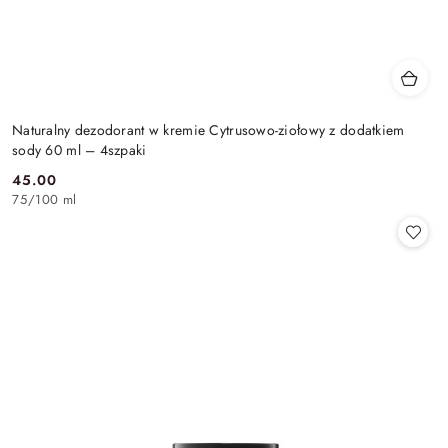
Naturalny dezodorant w kremie Cytrusowo-ziołowy z dodatkiem
sody 60 ml – 4szpaki
45.00
Cena:
75
/
100 ml