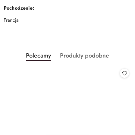
Pochodzenie:
Francja
Produkty
Produkty
Polecamy
Produkty podobne
Pomiń karuzelę produktów
o
o
statusie:
statusie: