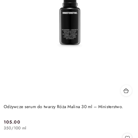
Odżywcze serum do twarzy Róża Malina 30 ml – Ministerstwo.
105.00
Cena:
350
/
100 ml