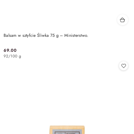
Balsam w sztyfcie Śliwka 75 g – Ministerstwo.
69.00
Cena:
92
/
100 g