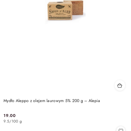
Mydło Aleppo z olejem laurowym 5% 200 g – Alepia
19.00
Cena:
9.5
/
100 g