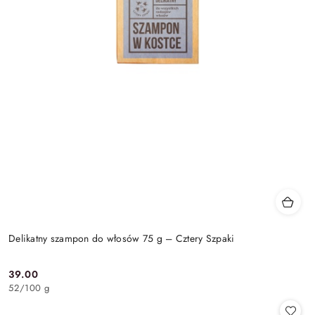
Delikatny szampon do włosów 75 g – Cztery Szpaki
39.00
Cena:
52
/
100 g