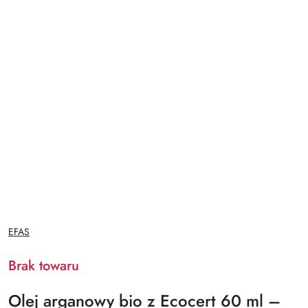
NAZWA
EFAS
PRODUCENTA:
Brak towaru
Olej arganowy bio z Ecocert 60 ml –