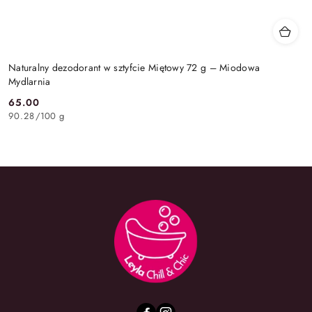
Naturalny dezodorant w sztyfcie Miętowy 72 g – Miodowa
Mydlarnia
65.00
Cena:
90.28
/
100 g