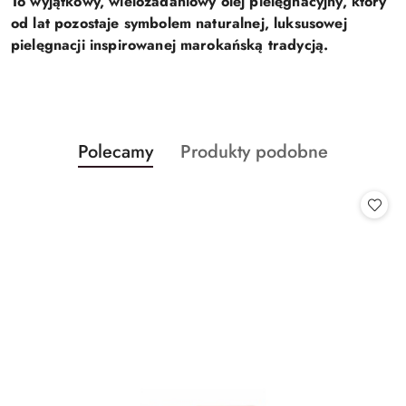
To wyjątkowy, wielozadaniowy olej pielęgnacyjny, który
od lat pozostaje symbolem naturalnej, luksusowej
pielęgnacji inspirowanej marokańską tradycją.
Produkty
Produkty
Polecamy
Produkty podobne
Pomiń karuzelę produktów
o
o
statusie:
statusie: