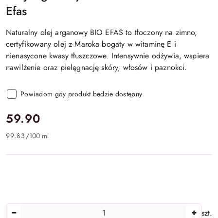
Efas
Naturalny olej arganowy BIO EFAS to tłoczony na zimno,
certyfikowany olej z Maroka bogaty w witaminę E i
nienasycone kwasy tłuszczowe. Intensywnie odżywia, wspiera
nawilżenie oraz pielęgnację skóry, włosów i paznokci.
Powiadom gdy produkt będzie dostępny
cena:
59.90
99.83
/
100 ml
Ilość
szt.