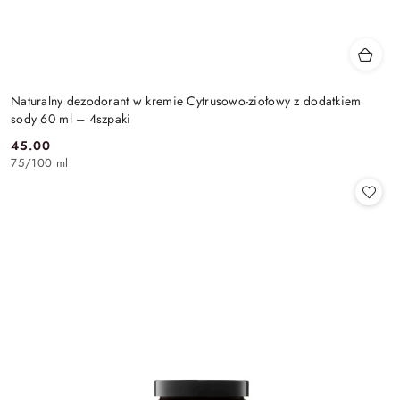
Naturalny dezodorant w kremie Cytrusowo-ziołowy z dodatkiem
sody 60 ml – 4szpaki
45.00
Cena:
75
/
100 ml