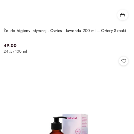
Żel do higieny intymnej - Owies i lawenda 200 ml – Cztery Szpaki
49.00
Cena:
24.5
/
100 ml