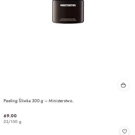
Peeling Śliwka 300 g – Ministerstwo.
69.00
Cena:
23
/
100 g