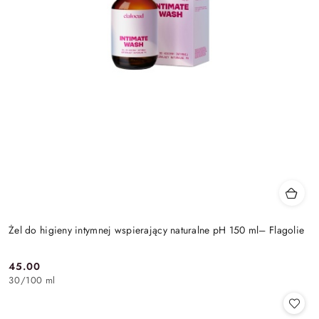
Żel do higieny intymnej wspierający naturalne pH 150 ml– Flagolie
45.00
Cena:
30
/
100 ml