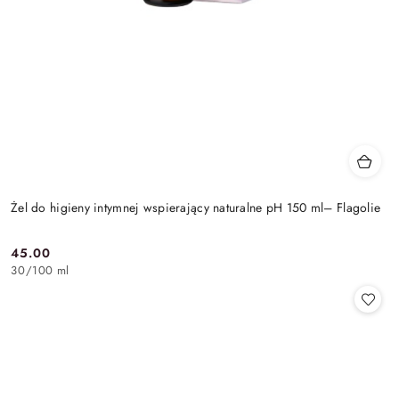
Żel do higieny intymnej wspierający naturalne pH 150 ml– Flagolie
45.00
Cena:
30
/
100 ml