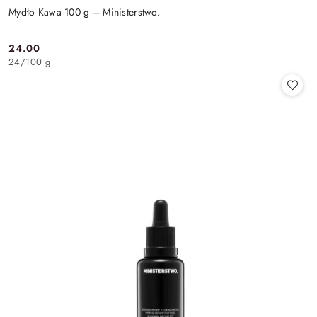
Mydło Kawa 100 g – Ministerstwo.
24.00
Cena:
24
/
100 g