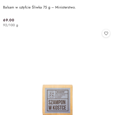
Balsam w sztyfcie Śliwka 75 g – Ministerstwo.
69.00
Cena:
92
/
100 g