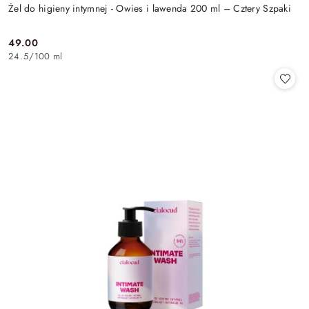
Żel do higieny intymnej - Owies i lawenda 200 ml – Cztery Szpaki
49.00
Cena:
24.5
/
100 ml