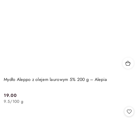
Mydło Aleppo z olejem laurowym 5% 200 g – Alepia
19.00
Cena:
9.5
/
100 g