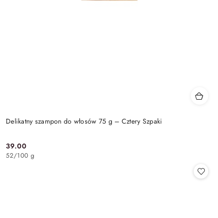
Delikatny szampon do włosów 75 g – Cztery Szpaki
39.00
Cena:
52
/
100 g