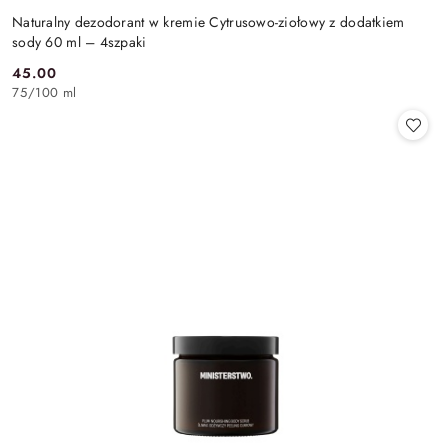
Naturalny dezodorant w kremie Cytrusowo-ziołowy z dodatkiem
sody 60 ml – 4szpaki
45.00
Cena:
75
/
100 ml