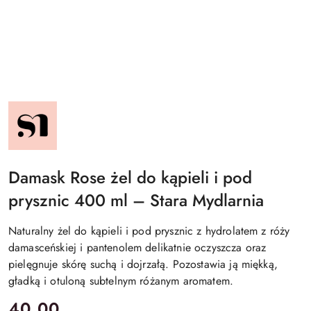
NAZWA
PRODUCENTA:
STARA
MYDLARNIA
Damask Rose żel do kąpieli i pod
prysznic 400 ml – Stara Mydlarnia
Naturalny żel do kąpieli i pod prysznic z hydrolatem z róży
damasceńskiej i pantenolem delikatnie oczyszcza oraz
pielęgnuje skórę suchą i dojrzałą. Pozostawia ją miękką,
gładką i otuloną subtelnym różanym aromatem.
cena:
40.00